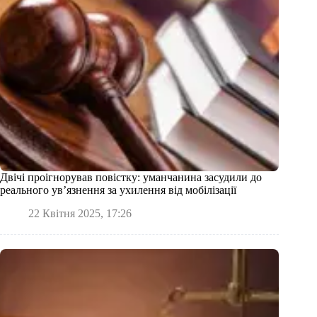
Двічі проігнорував повістку: уманчанина засудили до
реального ув’язнення за ухилення від мобілізації
22 Квітня 2025, 17:26