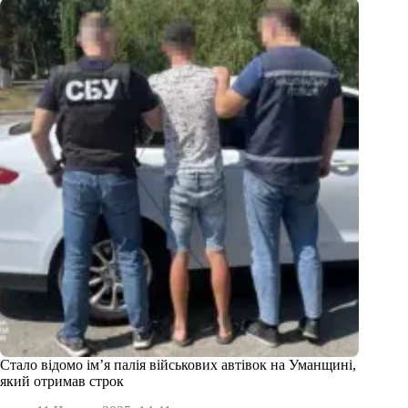
Стало відомо ім’я палія військових автівок на Уманщині,
який отримав строк