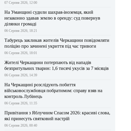
07 Серпня 2026, 12:00
На Уманщині судили шахрая-іноземця, який
незаконно здавав землю в оренду: суд повернув
ділянки громаді
06 Серпня 2026, 18:21
Табурець закликав жителів Черкащини повідомляти
поліцію про зачинені укриття під час тривоги
06 Серпня 2026, 18:01
Жителі Черкащини потерпають від нападів
безпритульних тварин: 1,6 тисячі укусів за 7 місяців
06 Серпня 2026, 14:39
На Черкащині розслідують побиття
військовослужбовця побратимом: справу взяв на
контроль Лубінець
06 Серпня 2026, 11:35
Привітання з Яблучним Спасом 2026: красиві слова,
які принесуть святковий настрій
06 Серпня 2026, 00:40