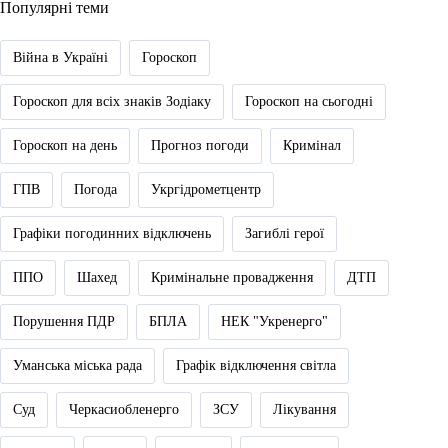
Популярні теми
Війна в Україні
Гороскоп
Гороскоп для всіх знаків Зодіаку
Гороскоп на сьогодні
Гороскоп на день
Прогноз погоди
Кримінал
ГПВ
Погода
Укргідрометцентр
Графіки погодинних відключень
Загиблі герої
ППО
Шахед
Кримінальне провадження
ДТП
Порушення ПДР
БПЛА
НЕК "Укренерго"
Уманська міська рада
Графік відключення світла
Суд
Черкасиобленерго
ЗСУ
Лікування