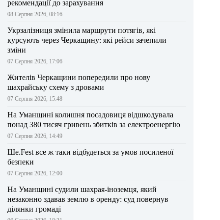
рекомендації до зарахування
08 Серпня 2026, 08:16
Укрзалізниця змінила маршрути потягів, які
курсують через Черкащину: які рейси зачепили
зміни
07 Серпня 2026, 17:06
Жителів Черкащини попередили про нову
шахрайську схему з дровами
07 Серпня 2026, 15:48
На Уманщині колишня посадовиця відшкодувала
понад 380 тисяч гривень збитків за електроенергію
07 Серпня 2026, 14:49
Ше.Fest все ж таки відбудеться за умов посиленої
безпеки
07 Серпня 2026, 12:00
На Уманщині судили шахрая-іноземця, який
незаконно здавав землю в оренду: суд повернув
ділянки громаді