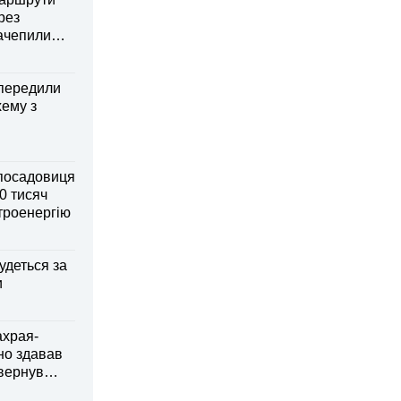
рез
зачепили
передили
хему з
посадовиця
0 тисяч
ктроенергію
удеться за
и
ахрая-
но здавав
овернув