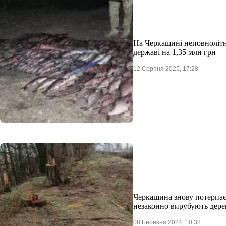
На Черкащині неповнолітн
державі на 1,35 млн грн
12 Серпня 2025, 17:28
Черкащина знову потерпає 
незаконно вирубують дере
08 Березня 2024, 10:38