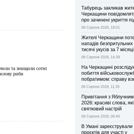
Табурець закликав жит
Черкащини повідомляти
про зачинені укриття пі
тривоги
06 Серпня 2026, 18:01
Жителі Черкащини поте
нападів безпритульних 
тисячі укусів за 7 місяц
06 Серпня 2026, 14:39
На Черкащині розсліду
чили та знищили сотні
побиття військовослуж
вилову риби
побратимом: справу вз
контроль Лубінець
06 Серпня 2026, 11:35
Привітання з Яблучни
2026: красиві слова, як
святковий настрій
06 Серпня 2026, 00:40
В Умані зареєстрували 
проєктів для участі у