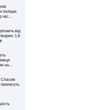
елів
 поліцію
д час
рпають від
тварин: 1,6
ів
ють
бовця
яв на
м Спасом
і принесуть
шість