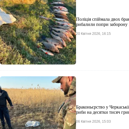
Поліція спіймала двох бра
рибалили попри заборону
20 Квітня 2026, 16:15
Браконьєрство у Черкаські
риби на десятки тисяч гри
06 Квітня 2026, 15:03