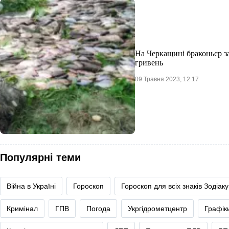
На Черкащині браконьєр за
гривень
09 Травня 2023, 12:17
Популярні теми
Війна в Україні
Гороскоп
Гороскоп для всіх знаків Зодіаку
Кримінал
ГПВ
Погода
Укргідрометцентр
Графік