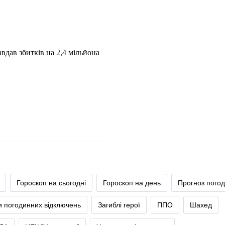
вдав збитків на 2,4 мільйона
Гороскоп на сьогодні
Гороскоп на день
Прогноз пого
и погодинних відключень
Загиблі герої
ППО
Шахед