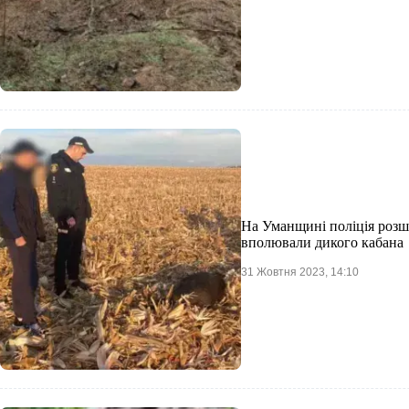
На Уманщині поліція розшу
вполювали дикого кабана
31 Жовтня 2023, 14:10