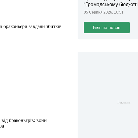
“Громадському бюджеті
05 Серпня 2026, 16:51
і браконьєри завдали збитків
Більше новин
від браконьєрів: вони
ва