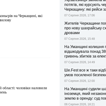
потягів, які курсують че
Черкащину: які рейси 
зміни
коньєрів на Черкащині, які
07 Серпня 2026, 17:06
 вилову
Жителів Черкащини по
про нову шахрайську с
дровами
07 Серпня 2026, 15:48
На Уманщині колишня 
відшкодувала понад 38
гривень збитків за еле
07 Серпня 2026, 14:49
Ше.Fest все ж таки відб
умов посиленої безпек
07 Серпня 2026, 12:00
й області: чоловіки наловили
На Уманщині судили ш
вень
іноземця, який незакон
землю в оренду: суд п
ділянки громаді
06 Серпня 2026, 18:21