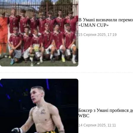
В Умані визначили перемо
«UMAN CUP»
15 Серпня 2025, 17:19
Боксер з Умані пробився д
WBC
14 Серпня 2025, 11:11