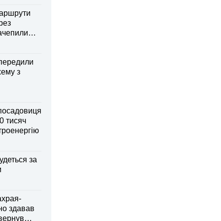
маршрути
рез
зачепили
передили
хему з
посадовиця
0 тисяч
ктроенергію
удеться за
и
ахрая-
но здавав
овернув