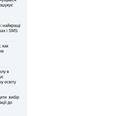
озшукує
: найкращі
шах і SMS
 как
ие
олу в
ує
ну освіту
дити вибір
ації до