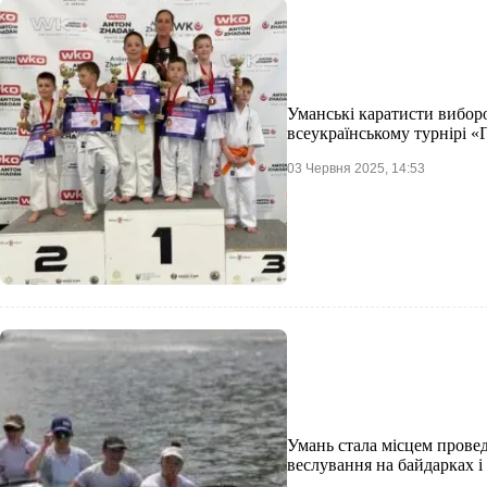
Уманські каратисти виборо
всеукраїнському турнірі «
03 Червня 2025, 14:53
Умань стала місцем прове
веслування на байдарках і