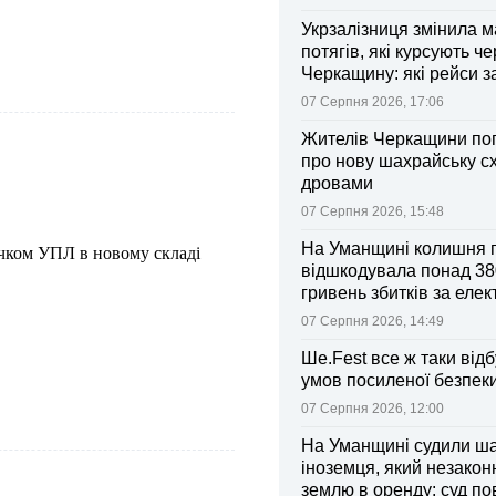
Укрзалізниця змінила 
потягів, які курсують че
Черкащину: які рейси 
зміни
07 Серпня 2026, 17:06
Жителів Черкащини по
про нову шахрайську с
дровами
07 Серпня 2026, 15:48
На Уманщині колишня 
ачком УПЛ в новому складі
відшкодувала понад 38
гривень збитків за еле
07 Серпня 2026, 14:49
Ше.Fest все ж таки відб
умов посиленої безпек
07 Серпня 2026, 12:00
На Уманщині судили ш
іноземця, який незакон
землю в оренду: суд п