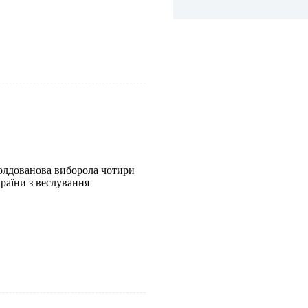
лдованова виборола чотири
раїни з веслування