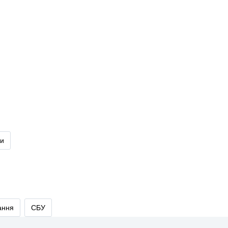
ди
ання
СБУ