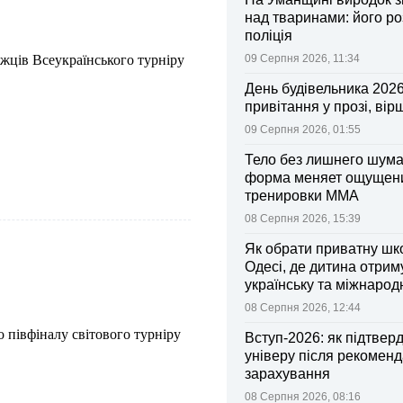
над тваринами: його р
поліція
жців Всеукраїнського турніру
09 Серпня 2026, 11:34
День будівельника 2026
привітання у прозі, вір
09 Серпня 2026, 01:55
Тело без лишнего шума:
форма меняет ощущен
тренировки ММА
08 Серпня 2026, 15:39
Як обрати приватну шк
Одесі, де дитина отрим
українську та міжнарод
08 Серпня 2026, 12:44
о півфіналу світового турніру
Вступ-2026: як підтвер
універу після рекоменд
зарахування
08 Серпня 2026, 08:16