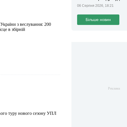
ділянки громаді
06 Серпня 2026, 18:21
Більше новин
України з веслування: 200
сце в збірній
вого туру нового сезону УПЛ