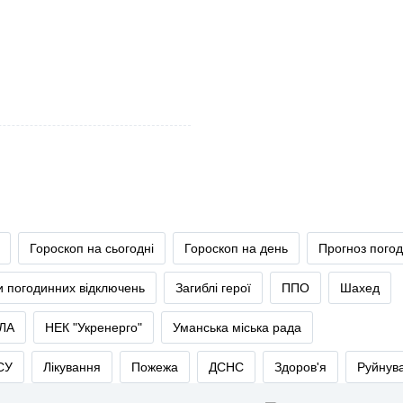
Гороскоп на сьогодні
Гороскоп на день
Прогноз пого
и погодинних відключень
Загиблі герої
ППО
Шахед
ЛА
НЕК "Укренерго"
Уманська міська рада
СУ
Лікування
Пожежа
ДСНС
Здоров'я
Руйнув