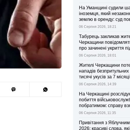
На Уманщині судили ш
іноземця, який незакон
землю в оренду: суд п
ділянки громаді
06 Серпня 2026, 18:21
Табурець закликав жит
Черкащини повідомляти
про зачинені укриття пі
тривоги
06 Серпня 2026, 18:01
Жителі Черкащини поте
нападів безпритульних 
тисячі укусів за 7 місяц
06 Серпня 2026, 14:39
На Черкащині розсліду
побиття військовослуж
побратимом: справу вз
контроль Лубінець
06 Серпня 2026, 11:35
Привітання з Яблучни
2026: красиві слова, як