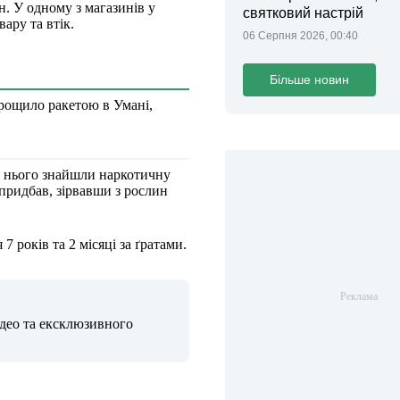
н. У одному з магазинів у
святковий настрій
ару та втік.
06 Серпня 2026, 00:40
Більше новин
трощило ракетою в Умані,
у нього знайшли наркотичну
придбав, зірвавши з рослин
7 років та 2 місяці за ґратами.
ідео та ексклюзивного