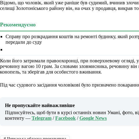
Відомо, що чоловік, який уже раніше був судимий, вчинив злочи
селищі Золотоніського району він, на очах у продавця, викрав тов
Рекомендуємо
Справу про розкрадання коштів на ремонті будинку, який роз
передали до суду
Коли його затримали правоохоронці, при поверхневому огляді, 
речовину вагою 10 грам. За словами зловмисника, речовину він 
конопель, та зберігав для особистого вживання.
Під час судового засідання чоловікові було призначено покарання 
Не пропускайте найважливіше
Підписуйтесь, щоб бути в курсі останніх новин Умані, фото, в
контенту —
Telegram
/
Facebook
/
Google News
#
Черкаська обласна прокуратура