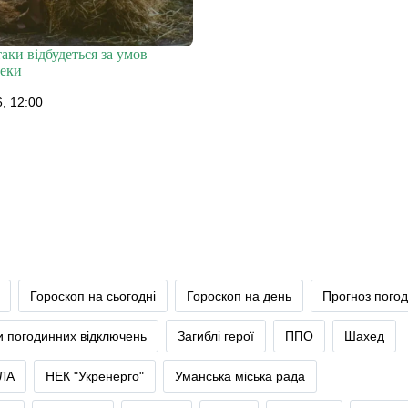
таки відбудеться за умов
пеки
, 12:00
Гороскоп на сьогодні
Гороскоп на день
Прогноз пого
и погодинних відключень
Загиблі герої
ППО
Шахед
ЛА
НЕК "Укренерго"
Уманська міська рада