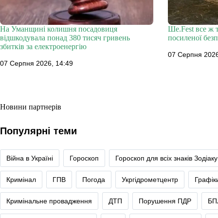
На Уманщині колишня посадовиця
Ше.Fest все ж 
відшкодувала понад 380 тисяч гривень
посиленої без
збитків за електроенергію
07 Серпня 2026
07 Серпня 2026, 14:49
Новини партнерів
Популярні теми
Війна в Україні
Гороскоп
Гороскоп для всіх знаків Зодіаку
Кримінал
ГПВ
Погода
Укргідрометцентр
Графік
Кримінальне провадження
ДТП
Порушення ПДР
БП