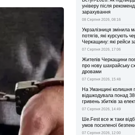
універу після рекоменд
зарахування
08 Серпня 2026, 08:16
Укрзалізниця змінила 
потягів, які курсують че
Черкащину: які рейси 
зміни
07 Серпня 2026, 17:06
Жителів Черкащини по
про нову шахрайську с
дровами
07 Серпня 2026, 15:48
На Уманщині колишня 
відшкодувала понад 38
гривень збитків за еле
07 Серпня 2026, 14:49
Ше.Fest все ж таки відб
умов посиленої безпек
07 Серпня 2026, 12:00