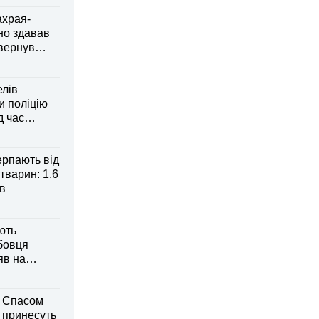
ахрая-
но здавав
овернув
елів
 поліцію
д час
рпають від
тварин: 1,6
ів
ють
бовця
яв на
м Спасом
і принесуть