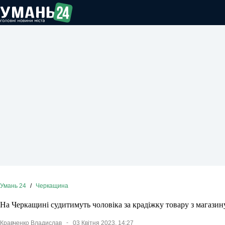
Перейти
до
вмісту
Умань 24
/
Черкащина
На Черкащині судитимуть чоловіка за крадіжку товару з магазин
Кравченко Владислав
03 Квітня 2023, 14:27