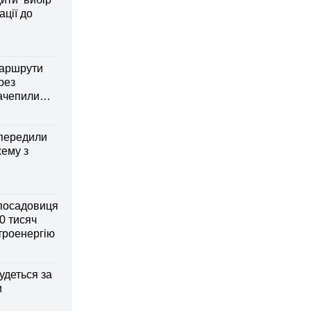
ації до
маршрути
рез
зачепили
передили
хему з
посадовиця
0 тисяч
ктроенергію
удеться за
и