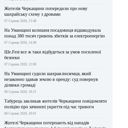
Жителів Черкащини попередили про нову
шахрайську схему з дровами
07 Серпня 2026, 15:48
На Уманщині колишня посадовиця відшкодувала
понад 380 тисяч гривень збитків за електроенергію
07 Серпня 2026, 14:49
Ше.Fest все ж таки відбудеться за умов посиленої
безпеки
07 Серпня 2026, 12:00
На Уманщині судили шахрая-іноземця, який
незаконно здавав землю в оренду: суд повернув
ділянки громаді
06 Серпня 2026, 18:21
Табурець закликав жителів Черкащини повідомляти
поліцію про зачинені укриття під час тривоги
06 Серпня 2026, 18:01
Жителі Черкащини потерпають від нападів