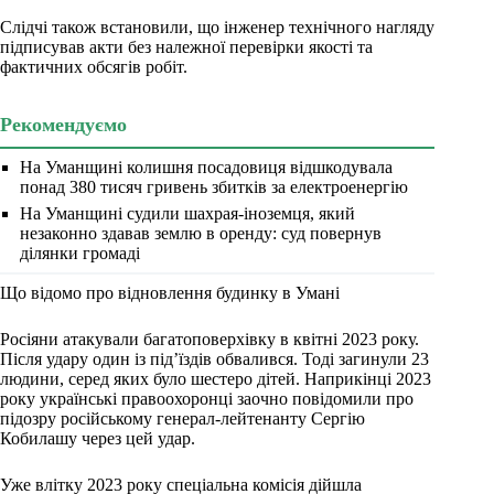
Слідчі також встановили, що інженер технічного нагляду
підписував акти без належної перевірки якості та
фактичних обсягів робіт.
Рекомендуємо
На Уманщині колишня посадовиця відшкодувала
понад 380 тисяч гривень збитків за електроенергію
На Уманщині судили шахрая-іноземця, який
незаконно здавав землю в оренду: суд повернув
ділянки громаді
Що відомо про відновлення будинку в Умані
Росіяни атакували багатоповерхівку в квітні 2023 року.
Після удару один із під’їздів обвалився. Тоді загинули 23
людини, серед яких було шестеро дітей. Наприкінці 2023
року українські правоохоронці заочно повідомили про
підозру російському генерал-лейтенанту Сергію
Кобилашу через цей удар.
Уже влітку 2023 року спеціальна комісія дійшла