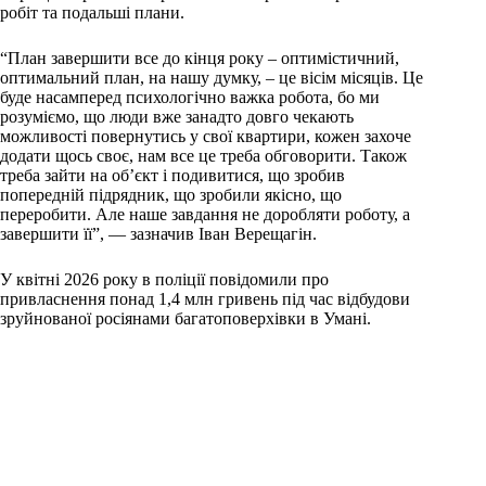
робіт та подальші плани.
“План завершити все до кінця року – оптимістичний,
оптимальний план, на нашу думку, – це вісім місяців. Це
буде насамперед психологічно важка робота, бо ми
розуміємо, що люди вже занадто довго чекають
можливості повернутись у свої квартири, кожен захоче
додати щось своє, нам все це треба обговорити. Також
треба зайти на об’єкт і подивитися, що зробив
попередній підрядник, що зробили якісно, що
переробити. Але наше завдання не доробляти роботу, а
завершити її”, — зазначив Іван Верещагін.
У квітні 2026 року в поліції повідомили про
привласнення понад 1,4 млн гривень під час відбудови
зруйнованої росіянами багатоповерхівки в Умані.