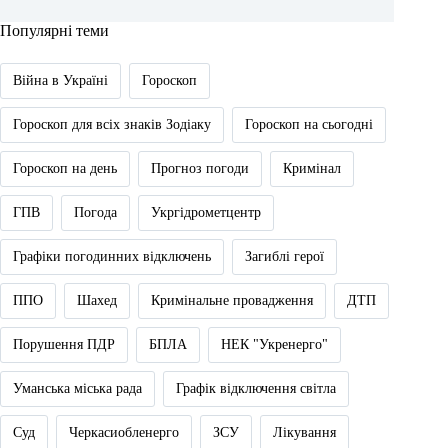
Популярні теми
Війна в Україні
Гороскоп
Гороскоп для всіх знаків Зодіаку
Гороскоп на сьогодні
Гороскоп на день
Прогноз погоди
Кримінал
ГПВ
Погода
Укргідрометцентр
Графіки погодинних відключень
Загиблі герої
ППО
Шахед
Кримінальне провадження
ДТП
Порушення ПДР
БПЛА
НЕК "Укренерго"
Уманська міська рада
Графік відключення світла
Суд
Черкасиобленерго
ЗСУ
Лікування