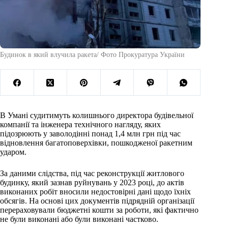
Будинок в який влучила ракета/ Фото Прокуратура України
В Умані судитимуть колишнього директора будівельної
компанії та інженера технічного нагляду, яких
підозрюють у заволодінні понад 1,4 млн грн під час
відновлення багатоповерхівки, пошкодженої ракетним
ударом.
За даними слідства, під час реконструкції житлового
будинку, який зазнав руйнувань у 2023 році, до актів
виконаних робіт вносили недостовірні дані щодо їхніх
обсягів. На основі цих документів підрядній організації
перераховували бюджетні кошти за роботи, які фактично
не були виконані або були виконані частково.