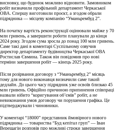
висновку, що будинок можливо відновити. Замовником
робіт визначили профільний департамент Черкаської
ОВА. Спершу виготовили проєкт, а згодом обрали
підрядника — місцеву компанію “Уманьрембуд 2”.
На початку вартість реконструкції оцінювали майже у 70
млн гривень, а завершити роботи планували до кінця
2024 року. Згодом сума зросла до понад 100 млн гривень.
Саме такі дані в коментарі Суспільному озвучив
директор департаменту будівництва Черкаської ОВА
Ростислав Євмина. Також він повідомив про нові
терміни завершення робіт — кінець 2025 року.
Після розірвання договору з “Уманьрембуд 2” місяць
тому для нового виконавця визначили саме такий
дедлайн. До цього часу підрядник уже освоїв близько 45
млн гривень. Офіційно причиною припинення співпраці
назвали нібито “коригування об’ємів” робіт, а не
невиконання умов договору чи порушення графіка. Це
підтверджували і чиновники.
У коментарі “18000” представник ймовірного нового
підрядника — товариства “Буд кепітал груп” — Іван
Верещагін розповів про можливі строки завершення