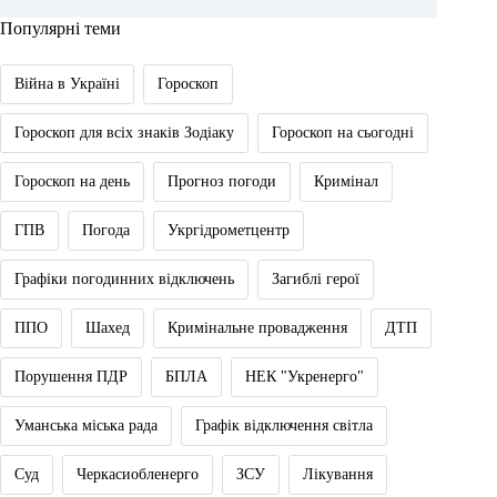
Популярні теми
Війна в Україні
Гороскоп
Гороскоп для всіх знаків Зодіаку
Гороскоп на сьогодні
Гороскоп на день
Прогноз погоди
Кримінал
ГПВ
Погода
Укргідрометцентр
Графіки погодинних відключень
Загиблі герої
ППО
Шахед
Кримінальне провадження
ДТП
Порушення ПДР
БПЛА
НЕК "Укренерго"
Уманська міська рада
Графік відключення світла
Суд
Черкасиобленерго
ЗСУ
Лікування