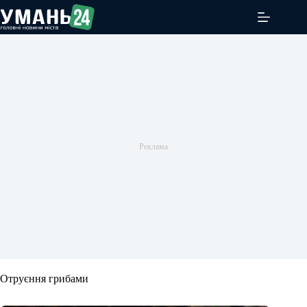
Перейти
до
вмісту
Отруєння грибами