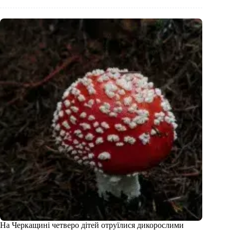
На Черкащині четверо дітей отруїлися дикорослими