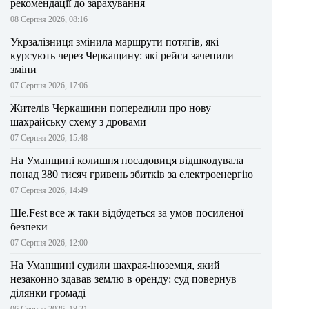
рекомендації до зарахування
08 Серпня 2026, 08:16
Укрзалізниця змінила маршрути потягів, які
курсують через Черкащину: які рейси зачепили
зміни
07 Серпня 2026, 17:06
Жителів Черкащини попередили про нову
шахрайську схему з дровами
07 Серпня 2026, 15:48
На Уманщині колишня посадовиця відшкодувала
понад 380 тисяч гривень збитків за електроенергію
07 Серпня 2026, 14:49
Ше.Fest все ж таки відбудеться за умов посиленої
безпеки
07 Серпня 2026, 12:00
На Уманщині судили шахрая-іноземця, який
незаконно здавав землю в оренду: суд повернув
ділянки громаді