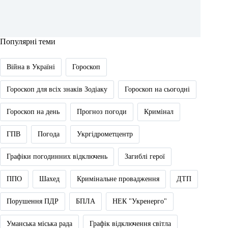
Популярні теми
Війна в Україні
Гороскоп
Гороскоп для всіх знаків Зодіаку
Гороскоп на сьогодні
Гороскоп на день
Прогноз погоди
Кримінал
ГПВ
Погода
Укргідрометцентр
Графіки погодинних відключень
Загиблі герої
ППО
Шахед
Кримінальне провадження
ДТП
Порушення ПДР
БПЛА
НЕК "Укренерго"
Уманська міська рада
Графік відключення світла