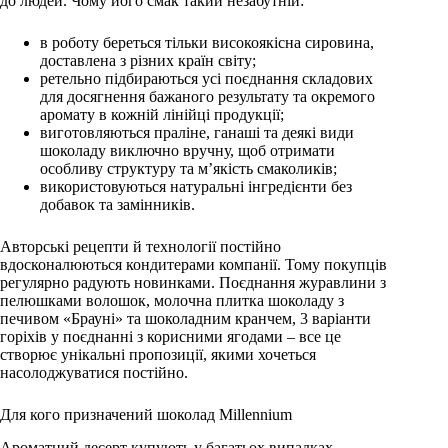
до людей. Чому його смак такий незабутній:
в роботу береться тільки високоякісна сировина,
доставлена з різних країн світу
;
ретельно підбираються усі поєднання складових
для досягнення бажаного результату та окремого
аромату в кожній лінійці продукції
;
виготовляються праліне, ганаші та деякі види
шоколаду виключно вручну, щоб отримати
особливу структуру та м’якість смаколиків
;
використовуються натуральні інгредієнти без
добавок та замінників
.
Авторські рецепти й технології постійно
вдосконалюються кондитерами компанії
.
Тому покупців
регулярно радують новинками. Поєднання журавлини з
пелюшками волошок, молочна плитка шоколаду з
печивом «Брауні» та шоколадним кранчем, 3 варіанти
горіхів у поєднанні з корисними ягодами – все це
створює унікальні пропозиції, якими хочеться
насолоджуватися постійно.
Для кого призначений шоколад Millennium
Ароматний десерт купують у багатьох випадках.