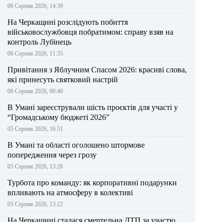
06 Серпня 2026, 14:39
На Черкащині розслідують побиття
військовослужбовця побратимом: справу взяв на
контроль Лубінець
06 Серпня 2026, 11:35
Привітання з Яблучним Спасом 2026: красиві слова,
які принесуть святковий настрій
06 Серпня 2026, 00:40
В Умані зареєстрували шість проєктів для участі у
“Громадському бюджеті 2026”
05 Серпня 2026, 16:51
В Умані та області оголошено штормове
попередження через грозу
05 Серпня 2026, 13:28
Турбота про команду: як корпоративні подарунки
впливають на атмосферу в колективі
05 Серпня 2026, 13:22
На Черкащині сталася смертельна ДТП за участю