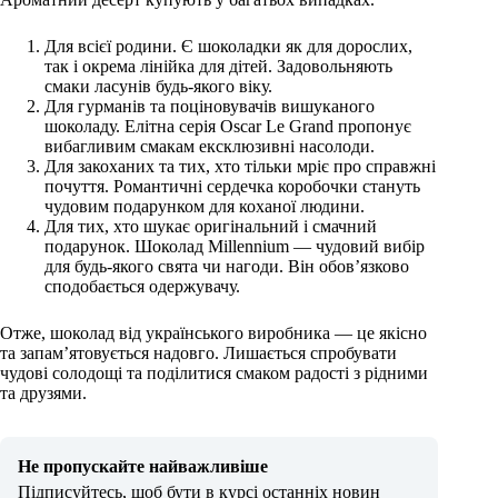
Для всієї родини. Є шоколадки як для дорослих,
так і окрема лінійка для дітей. Задовольняють
смаки ласунів будь-якого віку
.
Для гурманів та поціновувачів вишуканого
шоколаду. Елітна серія Oscar Le Grand пропонує
вибагливим смакам ексклюзивні насолоди
.
Для закоханих та тих, хто тільки мріє про справжні
почуття. Романтичні сердечка коробочки стануть
чудовим подарунком для коханої людини
.
Для тих, хто шукає оригінальний і смачний
подарунок. Шоколад Millennium — чудовий вибір
для будь-якого свята чи нагоди. Він обов’язково
сподобається одержувачу
.
Отже, шоколад від українського виробника — це якісно
та запам’ятовується надовго. Лишається спробувати
чудові солодощі та поділитися смаком радості з рідними
та друзями
.
Не пропускайте найважливіше
Підписуйтесь, щоб бути в курсі останніх новин