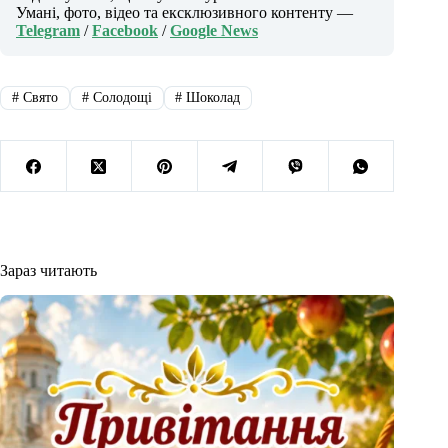
Умані, фото, відео та ексклюзивного контенту —
Telegram
/
Facebook
/
Google News
#
Свято
#
Солодощі
#
Шоколад
Зараз читають