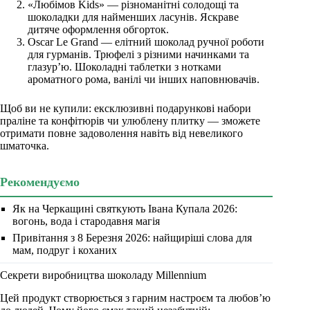
«Любімов
Kids
»
— різноманітні солодощі та
шоколадки для найменших ласунів. Яскраве
дитяче оформлення обгорто
к.
Oscar Le Grand — елітний шоколад ручної роботи
для гурманів. Трюфелі з різними начинками та
глазур’ю. Шоколадні таблетки з нотками
ароматного рома, ванілі чи інших наповнювачі
в.
Щоб ви не купили: ексклюзивні подарункові набори
праліне та конфітюрі
в
чи улюблену плитку
—
зможете
отримати повне задоволення навіть від невеликого
шматочка.
Рекомендуємо
Як на Черкащині святкують Івана Купала 2026:
вогонь, вода і стародавня магія
Привітання з 8 Березня 2026: найщиріші слова для
мам, подруг і коханих
Секрети виробництва шоколаду Millennium
Цей продукт створюється з гарним настроєм та любов’ю