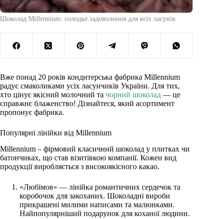
Шоколад Millennium: солодке задоволення для всіх ласунів
Вже понад 20 років кондитерська фабрика Millennium
радує смаколиками усіх ласунчиків України. Для тих,
хто цінує якісний молочний та
чорний шоколад
— це
справжнє блаженство!
Дізнайтеся, який асортимент
пропонує фабрика.
Популярні лінійки від Millennium
Millennium – фірмовий класичний шоколад у плитках чи
батончиках, що став візитівкою компанії. Кожен вид
продукції виробляється з високоякісного какао.
«Любімов»
— лінійка романтичних сердечок та
коробочок для закоханих. Шоколадні вироби
прикрашені милими написами та малюнками.
Найпопулярніший подарунок для коханої людин
и.