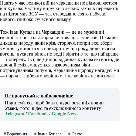
Навіть у час великої війни черкащани не відмовляються
від Купала. Частину виручки з деяких заходів передають
на підтримку ЗСУ — так стародавнє свято набуває
нового, глибоко сучасного виміру.
Тож Іван Купала на Черкащині — це не музейний
експонат і не фольклорна вистава для туристів. Це живе
дихання народу, який крізь сторіччя, попри все, зберіг
уміння зупинятися в найкоротшу ніч року, дивитися на
вогонь, пускати вінок по воді і вірити в те, що найкраще
— попереду. Тут, де Дніпро відбиває купальські вогні, де
дівочий сміх змішується з дзюрчанням ріки і
потріскуванням полум’я, Черкащина щороку нагадує: ми
— народ з глибоким корінням. І це коріння не висихає.
Не пропускайте найважливіше
Підписуйтесь, щоб бути в курсі останніх новин
Умані, фото, відео та ексклюзивного контенту —
Telegram
/
Facebook
/
Google News
#
Ворожіння
#
Івана Купала
#
Свято