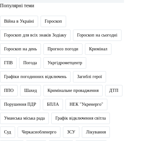
Популярні теми
Війна в Україні
Гороскоп
Гороскоп для всіх знаків Зодіаку
Гороскоп на сьогодні
Гороскоп на день
Прогноз погоди
Кримінал
ГПВ
Погода
Укргідрометцентр
Графіки погодинних відключень
Загиблі герої
ППО
Шахед
Кримінальне провадження
ДТП
Порушення ПДР
БПЛА
НЕК "Укренерго"
Уманська міська рада
Графік відключення світла
Суд
Черкасиобленерго
ЗСУ
Лікування