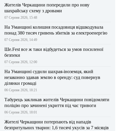
Жителів Черкащини попередили про нову
шахрайську схему з дровами
07 Серпня 2026, 15:48
На Уманщині колишня посадовиця відшкодувала
понад 380 тисяч гривень збитків за електроенергію
07 Серпня 2026, 14:49
Ше.Fest все ж таки відбудеться за умов посиленої
безпеки
07 Серпня 2026, 12:00
На Уманщині судили шахрая-іноземця, який
незаконно здавав землю в оренду: суд повернув
ділянки громаді
06 Серпня 2026, 18:21
Табурець закликав жителів Черкащини повідомляти
поліцію про зачинені укриття під час тривоги
06 Серпня 2026, 18:01
Жителі Черкащини потерпають від нападів
безпритульних тварин: 1,6 тисячі укусів за 7 місяців