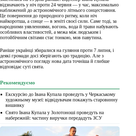
відзначають у ніч проти 24 червня — у час, максимально
наближений до астрономічного літнього сонцестояння.
Це повернення до природного ритму, коли ніч
найкоротша, а сонце — в зеніті своєї сили. Саме тоді, за
народними уявленнями, вогонь, вода й трави набувають
особливих властивостей, а межа між людським і
потойбічним світами стає тонкою, мов павутина.
Раніше українці збиралися на гуляння проти 7 липня, і
деякі громади досі зберігають цю традицію. Але з
астрономічного погляду нова дата точніша й глибше
відповідає суті свята.
Рекомендуємо
Екскурсію до Івана Купала проведуть у Черкаському
художньому музеї: відвідувачам покажуть старовинну
вишивку
Свято Івана Купала у Золотоноші проведуть на
набережній: частину виручки передадуть ЗСУ