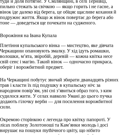
туди й доля потягне. У Смілянщині, в селі Тернівці,
пильно стежать за свічкою — якщо горить і не гасне, а
вінок іде далеко від берега, це обіцяє щасливе кохання й
подружнє життя. Якщо ж вінок повертає до берега або
тоне — доведеться ще почекати на судженого.
Ворожіння на Івана Купала
Плетіння купальського вінка — мистецтво, яке дівчата
Черкащини опановують змалку. У хід ідуть ромашки,
волошки, м’ята, звіробій, деревій — кожна квітка несе
свій сенс і магію. Такий вінок — одночасно прикраса,
оберіг і ворожбитний предмет.
На Черкащині побутує звичай збирати дванадцять різних
трав і класти їх під подушку в купальську ніч: за
народним повір’ям, уві сні з’явиться образ того, з ким
судилося жити. У селах навколо Умані до цього пучка
додають гілочку верби — для посилення ворожбитної
сили.
Окремою сторінкою є легенда про квітку папороті. У
лісах поблизу Золотоноші та Кам’янки молодь і досі
вирушає на пошуки mythічного цвіту, що нібито