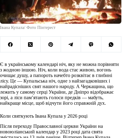
Івана Купала/ Фото Пінтерест
Є в українському календарі ніч, яку не можна порівняти
з жодною іншою. Ніч, коли вода стає живою, вогонь
очищає душу, а папороть начебто розквітає в глибині
лісу. Це — Купальська ніч, одне з найзагадковіших і
найрадісніших свят нашого народу. А Черкащина, що
лежить у самому серці України, де Дніпро відображає
зорі, а ліси пам’ятають голоси предків — мабуть,
найкраще місце, щоб відчути його справжній дух.
Коли святкують Івана Купала у 2026 році
Після переходу Православної церкви України на
новоюліанський календар у 2023 році дата свята
змістилась на 13 днів раніше. Відтепер Івана Купала