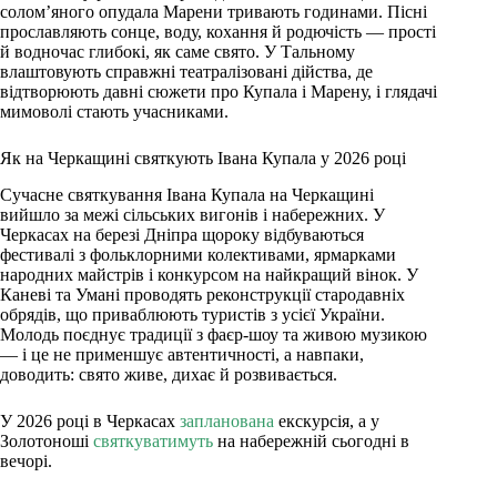
солом’яного опудала Марени тривають годинами. Пісні
прославляють сонце, воду, кохання й родючість — прості
й водночас глибокі, як саме свято. У Тальному
влаштовують справжні театралізовані дійства, де
відтворюють давні сюжети про Купала і Марену, і глядачі
мимоволі стають учасниками.
Як на Черкащині святкують Івана Купала у 2026 році
Сучасне святкування Івана Купала на Черкащині
вийшло за межі сільських вигонів і набережних. У
Черкасах на березі Дніпра щороку відбуваються
фестивалі з фольклорними колективами, ярмарками
народних майстрів і конкурсом на найкращий вінок. У
Каневі та Умані проводять реконструкції стародавніх
обрядів, що приваблюють туристів з усієї України.
Молодь поєднує традиції з фаєр-шоу та живою музикою
— і це не применшує автентичності, а навпаки,
доводить: свято живе, дихає й розвивається.
У 2026 році в Черкасах
запланована
екскурсія, а у
Золотоноші
святкуватимуть
на набережній сьогодні в
вечорі.