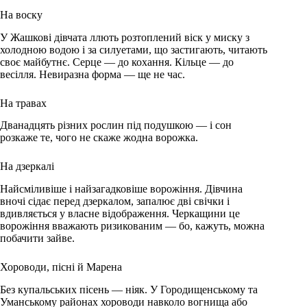
На воску
У Жашкові дівчата ллють розтоплений віск у миску з
холодною водою і за силуетами, що застигають, читають
своє майбутнє. Серце — до кохання. Кільце — до
весілля. Невиразна форма — ще не час.
На травах
Дванадцять різних рослин під подушкою — і сон
розкаже те, чого не скаже жодна ворожка.
На дзеркалі
Найсміливіше і найзагадковіше ворожіння. Дівчина
вночі сідає перед дзеркалом, запалює дві свічки і
вдивляється у власне відображення. Черкащини це
ворожіння вважають ризикованим — бо, кажуть, можна
побачити зайве.
Хороводи, пісні й Марена
Без купальських пісень — ніяк. У Городищенському та
Уманському районах хороводи навколо вогнища або