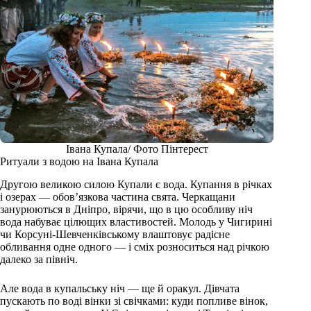
Івана Купала/ Фото Пінтерест
Ритуали з водою на Івана Купала
Другою великою силою Купали є вода. Купання в річках
і озерах — обов’язкова частина свята. Черкащани
занурюються в Дніпро, вірячи, що в цю особливу ніч
вода набуває цілющих властивостей. Молодь у Чигирині
чи Корсуні-Шевченківському влаштовує радісне
обливання одне одного — і сміх розноситься над річкою
далеко за північ.
Але вода в купальську ніч — ще й оракул. Дівчата
пускають по воді вінки зі свічками: куди попливе вінок,