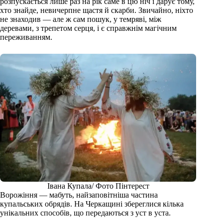
розпускається лише раз на рік саме в цю ніч і дарує тому,
хто знайде, невичерпне щастя й скарби. Звичайно, ніхто
не знаходив — але ж сам пошук, у темряві, між
деревами, з трепетом серця, і є справжнім магічним
переживанням.
Івана Купала/ Фото Пінтерест
Ворожіння — мабуть, найзаповітніша частина
купальських обрядів. На Черкащині збереглися кілька
унікальних способів, що передаються з уст в уста.