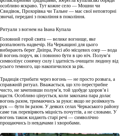
фольклорними традиціями, зберегла купальські обряди
особливо яскраво. Тут кожне село — Мошни чи
Свидівок, Прохорівка чи Тальне — має свої неповторні
звичаї, передані з покоління в покоління.
Ритуали з вогнем на Івана Купала
Головний герой свята — велике вогнище, яке
розпалюють надвечір. На Черкащині для цього
вибирають берег Дніпра, Росі або місцевих озер — вода
й вогонь поруч, як і повинно бути в цю ніч. Полум’я
символізує сонячну силу і здатність очищати людину від
усього темного, що накопичилося за рік.
Традиція стрибати через вогонь — не просто розвага, а
справжній ритуал. Вважається, що хто перестрибне
чисто, не зачепивши полум’я, той здобуде здоров’я і
щастя. Особливо цінується, коли закохана пара долає
вогонь разом, тримаючись за руки: якщо не розімкнуть
рук — бути їм разом. У деяких селах Черкаського району
саме так перевіряють міцність почуттів, а не словами. У
вогонь також кидають старі речі — символічно
прощаючись із невдачами і хворобами.