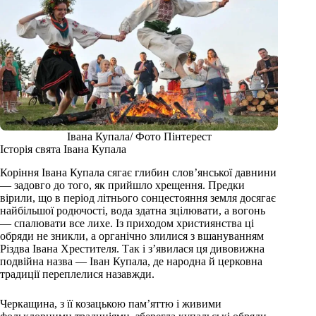
Івана Купала/ Фото Пінтерест
Історія свята Івана Купала
Коріння Івана Купала сягає глибин слов’янської давнини
— задовго до того, як прийшло хрещення. Предки
вірили, що в період літнього сонцестояння земля досягає
найбільшої родючості, вода здатна зцілювати, а вогонь
— спалювати все лихе. Із приходом християнства ці
обряди не зникли, а органічно злилися з вшануванням
Різдва Івана Хрестителя. Так і з’явилася ця дивовижна
подвійна назва — Іван Купала, де народна й церковна
традиції переплелися назавжди.
Черкащина, з її козацькою пам’яттю і живими