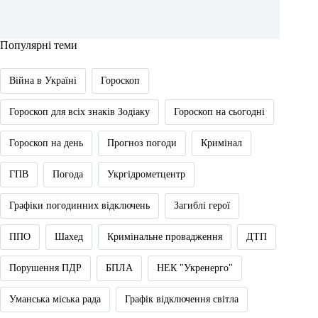
Популярні теми
Війна в Україні
Гороскоп
Гороскоп для всіх знаків Зодіаку
Гороскоп на сьогодні
Гороскоп на день
Прогноз погоди
Кримінал
ГПВ
Погода
Укргідрометцентр
Графіки погодинних відключень
Загиблі герої
ППО
Шахед
Кримінальне провадження
ДТП
Порушення ПДР
БПЛА
НЕК "Укренерго"
Уманська міська рада
Графік відключення світла