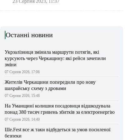
23 Серпня 2023, 11:37
Останні новини
Укрзалізниця змінила маршрути потягів, які
курсують через Черкащину: які рейси зачепили
зміни
07 Серпня 2026, 17:06
Жителів Черкащини попередили про нову
шахрайську схему з дровами
07 Серпня 2026, 15:48
На Уманщині колишня посадовиця відшкодувала
понад 380 тисяч гривень збитків за електроенергію
07 Серпня 2026, 14:49
Ше.Fest все ж таки відбудеться за умов посиленої
безпеки