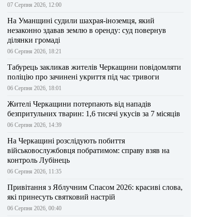
07 Серпня 2026, 12:00
На Уманщині судили шахрая-іноземця, який
незаконно здавав землю в оренду: суд повернув
ділянки громаді
06 Серпня 2026, 18:21
Табурець закликав жителів Черкащини повідомляти
поліцію про зачинені укриття під час тривоги
06 Серпня 2026, 18:01
Жителі Черкащини потерпають від нападів
безпритульних тварин: 1,6 тисячі укусів за 7 місяців
06 Серпня 2026, 14:39
На Черкащині розслідують побиття
військовослужбовця побратимом: справу взяв на
контроль Лубінець
06 Серпня 2026, 11:35
Привітання з Яблучним Спасом 2026: красиві слова,
які принесуть святковий настрій
06 Серпня 2026, 00:40