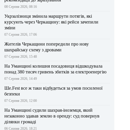
08 Серпня 2026, 08:16
Укрзалізниця змінила маршрути потягів, які
курсують через Черкащину: які рейси зачепили
зміни
07 Серпня 2026, 17:06
Жителів Черкащини попередили про нову
шахрайську схему з дровами
07 Серпня 2026, 15:48
На Уманщині колишня посадовиця відшкодувала
понад 380 тисяч гривень збитків за електроенергію
07 Серпня 2026, 14:49
Ше.Fest все ж таки відбудеться за умов посиленої
безпеки
07 Серпня 2026, 12:00
На Уманщині судили шахрая-іноземця, який
незаконно здавав землю в оренду: суд повернув
ділянки громаді
06 Серпня 2026, 18:21