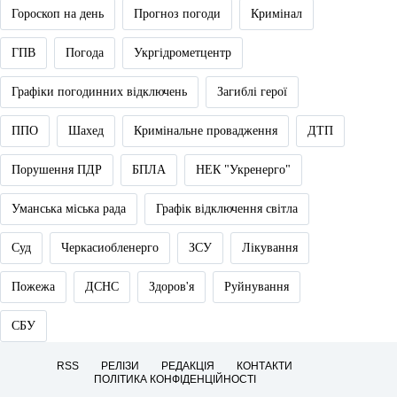
Гороскоп на день
Прогноз погоди
Кримінал
ГПВ
Погода
Укргідрометцентр
Графіки погодинних відключень
Загиблі герої
ППО
Шахед
Кримінальне провадження
ДТП
Порушення ПДР
БПЛА
НЕК "Укренерго"
Уманська міська рада
Графік відключення світла
Суд
Черкасиобленерго
ЗСУ
Лікування
Пожежа
ДСНС
Здоров'я
Руйнування
СБУ
RSS
РЕЛІЗИ
РЕДАКЦІЯ
КОНТАКТИ
ПОЛІТИКА КОНФІДЕНЦІЙНОСТІ