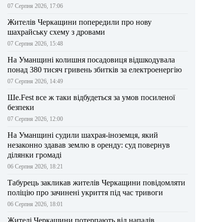
07 Серпня 2026, 17:06
Жителів Черкащини попередили про нову
шахрайську схему з дровами
07 Серпня 2026, 15:48
На Уманщині колишня посадовиця відшкодувала
понад 380 тисяч гривень збитків за електроенергію
07 Серпня 2026, 14:49
Ше.Fest все ж таки відбудеться за умов посиленої
безпеки
07 Серпня 2026, 12:00
На Уманщині судили шахрая-іноземця, який
незаконно здавав землю в оренду: суд повернув
ділянки громаді
06 Серпня 2026, 18:21
Табурець закликав жителів Черкащини повідомляти
поліцію про зачинені укриття під час тривоги
06 Серпня 2026, 18:01
Жителі Черкащини потерпають від нападів