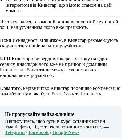
інтернетом від Київстар: що відомо станом на цей
момент
Як з’ясувалося, в компанії виник величезний технічний
збій, над усуненням якого вже працюють.
Поки є складності зі зв’язком, в Київстар рекомендують
скористатися національним роумінгом.
UPD.
Київстар підтвердив хакерську атаку на ядро
сервісу, внаслідок чого вже не працює й домашній
інтернет та абоненти не можуть скористатися
національним роумінгом.
Крім того, керівництво Київстар пообіцяло компенсацію
тим абонентам, які були без зв’язку та інтернету.
Не пропускайте найважливіше
Підписуйтесь, щоб бути в курсі останніх новин
Умані, фото, відео та ексклюзивного контенту —
Telegram
/
Facebook
/
Google News