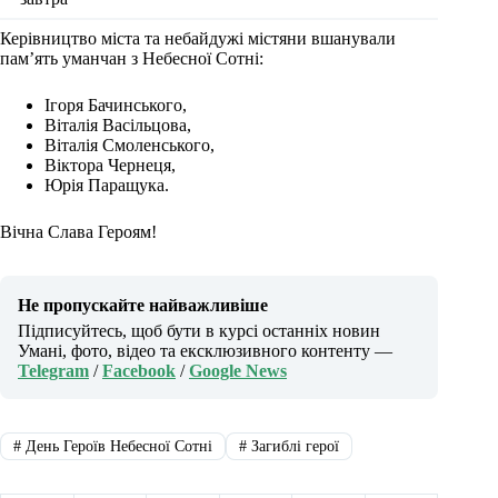
Керівництво міста та небайдужі містяни вшанували
пам’ять уманчан з Небесної Сотні:
Ігоря Бачинського,
Віталія Васільцова,
Віталія Смоленського,
Віктора Чернеця,
Юрія Паращука.
Вічна Слава Героям!
Не пропускайте найважливіше
Підписуйтесь, щоб бути в курсі останніх новин
Умані, фото, відео та ексклюзивного контенту —
Telegram
/
Facebook
/
Google News
#
День Героїв Небесної Сотні
#
Загиблі герої