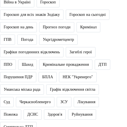
Війна в Україні
Гороскоп
Гороскоп для всіх знаків Зодіаку
Гороскоп на сьогодні
Гороскоп на день
Прогноз погоди
Кримінал
ГПВ
Погода
Укргідрометцентр
Графіки погодинних відключень
Загиблі герої
ППО
Шахед
Кримінальне провадження
ДТП
Порушення ПДР
БПЛА
НЕК "Укренерго"
Уманська міська рада
Графік відключення світла
Суд
Черкасиобленерго
ЗСУ
Лікування
Пожежа
ДСНС
Здоров'я
Руйнування
Смертельна ДТП