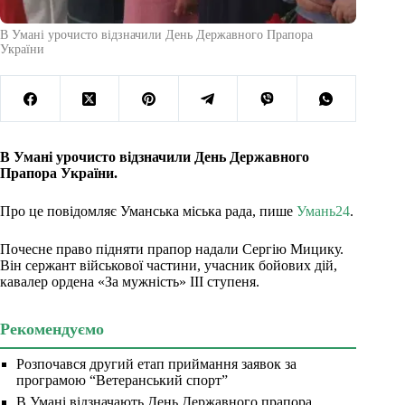
В Умані урочисто відзначили День Державного Прапора
України
В Умані урочисто відзначили День Державного
Прапора України.
Про це повідомляє Уманська міська рада, пише
Умань24
.
Почесне право підняти прапор надали Сергію Мицику.
Він сержант військової частини, учасник бойових дій,
кавалер ордена «За мужність» III ступеня.
Рекомендуємо
Розпочався другий етап приймання заявок за
програмою “Ветеранський спорт”
В Умані відзначають День Державного прапора