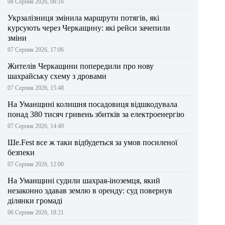
08 Серпня 2026, 08:16
Укрзалізниця змінила маршрути потягів, які
курсують через Черкащину: які рейси зачепили
зміни
07 Серпня 2026, 17:06
Жителів Черкащини попередили про нову
шахрайську схему з дровами
07 Серпня 2026, 15:48
На Уманщині колишня посадовиця відшкодувала
понад 380 тисяч гривень збитків за електроенергію
07 Серпня 2026, 14:49
Ше.Fest все ж таки відбудеться за умов посиленої
безпеки
07 Серпня 2026, 12:00
На Уманщині судили шахрая-іноземця, який
незаконно здавав землю в оренду: суд повернув
ділянки громаді
06 Серпня 2026, 18:21