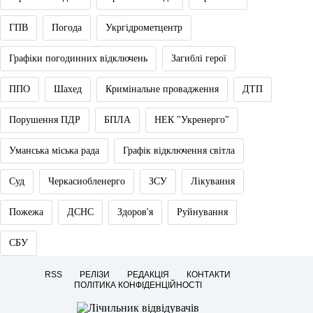
ГПВ
Погода
Укргідрометцентр
Графіки погодинних відключень
Загиблі герої
ППО
Шахед
Кримінальне провадження
ДТП
Порушення ПДР
БПЛА
НЕК "Укренерго"
Уманська міська рада
Графік відключення світла
Суд
Черкасиобленерго
ЗСУ
Лікування
Пожежа
ДСНС
Здоров'я
Руйнування
СБУ
RSS
РЕЛІЗИ
РЕДАКЦІЯ
КОНТАКТИ
ПОЛІТИКА КОНФІДЕНЦІЙНОСТІ