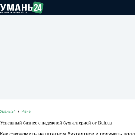
Перейти
до
вмісту
Умань 24
/
Різне
Успешный бизнес с надежной бухгалтерией от Buh.ua
Как сэкономить на штатном бухгалтере и получить подд