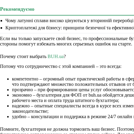
Рекомендуємо
Чому латунні сплави високо цінуються у вторинній переробці
Криптоплатежі для бізнесу: принципи безпечної та ефективно
Если вы только запускаете свой бизнес, то профессиональные бу
стороны помогут избежать многих серьезных ошибок на старте.
Почему стоит выбрать
BUH.ua
?
Потому что сотрудничество с этой компанией – это всегда:
компетентно – огромный опыт практической работы в сфер
что подтверждают множество положительных отзывов от 
прозрачно – при формировании цены услуг обосновываетс
экономно – бухгалтерия для ФОП от buh.ua обойдется деше
рабочего места и оплата труда штатного бухгалтера;
надежно – опытные специалисты всегда в курсе всех изме
законодательстве;
удобно – консультации и поддержка в режиме 24/7 онлайн 
Помните, бухгалтерия не должна тормозить ваш бизнес. Поэтом