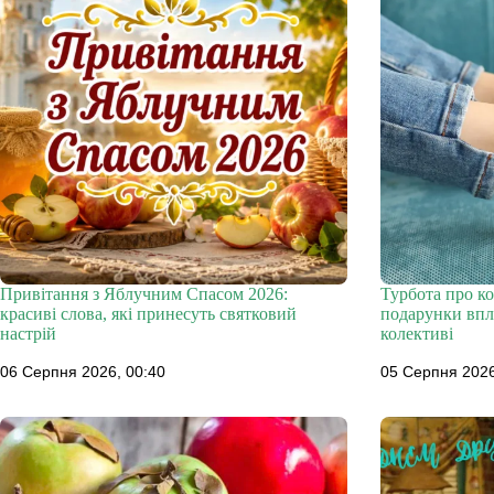
Привітання з Яблучним Спасом 2026:
Турбота про ко
красиві слова, які принесуть святковий
подарунки впл
настрій
колективі
06 Серпня 2026, 00:40
05 Серпня 2026