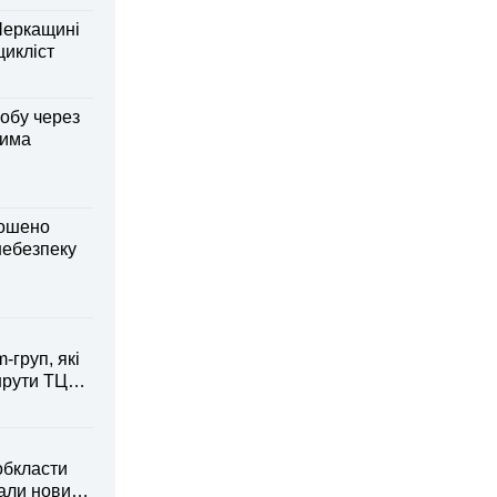
Черкащині
оцикліст
обу через
дима
лошено
небезпеку
-груп, які
рути ТЦК
обкласти
вали новий