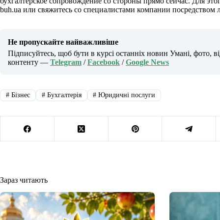
бухгалтерское сопровождение со стороны прямо сейчас. Для этого
buh.ua или свяжитесь со специалистами компании посредством 
Не пропускайте найважливіше
Підписуйтесь, щоб бути в курсі останніх новин Умані, фото, в
контенту —
Telegram
/
Facebook
/
Google News
#
Бізнес
#
Бухгалтерія
#
Юридичні послуги
Зараз читають