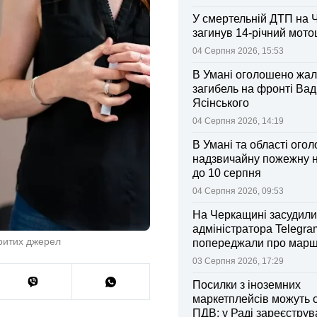
У смертельній ДТП на 
загинув 14-річний мот
04 Серпня 2026, 15:53
В Умані оголошено жал
загибель на фронті Ва
Ясінського
04 Серпня 2026, 14:19
В Умані та області ого
надзвичайну пожежну 
до 10 серпня
04 Серпня 2026, 09:53
На Черкащині засудили
адміністратора Telegram
критих джерел
попереджали про марш
та поліції
03 Серпня 2026, 17:29
Посилки з іноземних
маркетплейсів можуть 
ПДВ: у Раді зареєстру