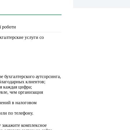
ї роботи
хгалтерские услуги со
е бухгалтерского аутсорсинга,
благодарных клиентов;
я каждая цифра;
вле, чем организация
нений в налоговом
или по телефону.
у закажите комплексное