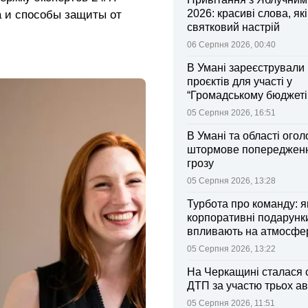
2026: красиві слова, як
a и способы защиты от
святковий настрій
06 Серпня 2026, 00:40
В Умані зареєстрували 
проєктів для участі у
“Громадському бюджеті
05 Серпня 2026, 16:51
В Умані та області ого
штормове попередженн
грозу
05 Серпня 2026, 13:28
Турбота про команду: я
корпоративні подарунк
впливають на атмосфе
колективі
05 Серпня 2026, 13:22
На Черкащині сталася 
ДТП за участю трьох ав
05 Серпня 2026, 11:51