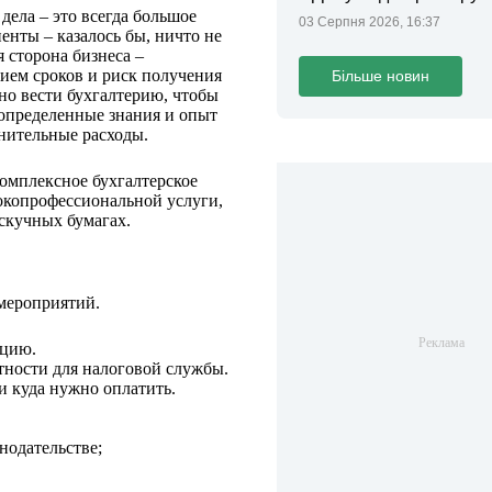
законопроєкт
ела – это всегда большое
03 Серпня 2026, 16:37
енты – казалось бы, ничто не
я сторона бизнеса –
нием сроков и риск получения
Більше новин
но вести бухгалтерию, чтобы
 определенные знания и опыт
лнительные расходы.
комплексное бухгалтерское
окопрофессиональной услуги,
 скучных бумагах.
мероприятий.
ацию.
тности для налоговой службы.
и куда нужно оплатить.
нодательстве;