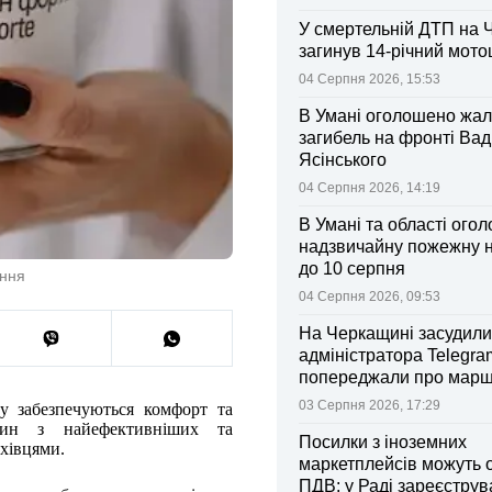
У смертельній ДТП на 
загинув 14-річний мот
04 Серпня 2026, 15:53
В Умані оголошено жал
загибель на фронті Ва
Ясінського
04 Серпня 2026, 14:19
В Умані та області ого
надзвичайну пожежну 
до 10 серпня
ання
04 Серпня 2026, 09:53
На Черкащині засудили
адміністратора Telegram
попереджали про марш
та поліції
03 Серпня 2026, 17:29
му забезпечуються комфорт та
н з найефективніших та
Посилки з іноземних
хівцями.
маркетплейсів можуть 
ПДВ: у Раді зареєстру