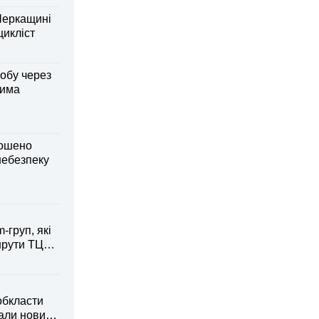
Черкащині
оцикліст
обу через
дима
лошено
небезпеку
-груп, які
рути ТЦК
обкласти
вали новий