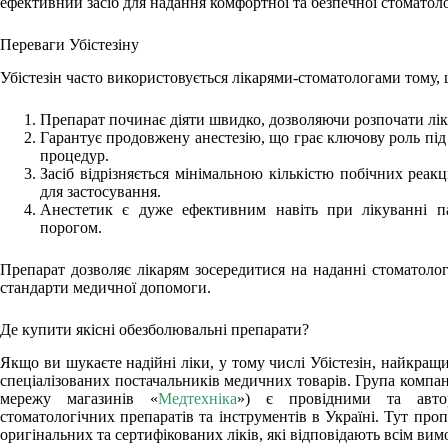
ефективний засіб для надання комфортної та безпечної стоматол
Переваги Убістезіну
Убістезін часто використовується лікарями-стоматологами тому,
Препарат починає діяти швидко, дозволяючи розпочати лік
Гарантує продовжену анестезію, що грає ключову роль під
процедур.
Засіб відрізняється мінімальною кількістю побічних реак
для застосування.
Анестетик є дуже ефективним навіть при лікуванні п
порогом.
Препарат дозволяє лікарям зосередитися на наданні стоматоло
стандарти медичної допомоги.
Де купити якісні обезболювальні препарати?
Якщо ви шукаєте надійні ліки, у тому числі Убістезін, найкращ
спеціалізованих постачальників медичних товарів. Група компа
мережу магазинів «
Медтехніка
») є провідними та авто
стоматологічних препаратів та інструментів в Україні. Тут пр
оригінальних та сертифікованих ліків, які відповідають всім вимо