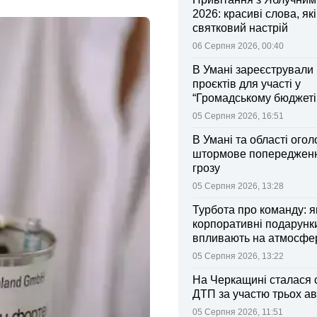
2026: красиві слова, як
святковий настрій
06 Серпня 2026, 00:40
В Умані зареєстрували 
проєктів для участі у
“Громадському бюджеті
05 Серпня 2026, 16:51
В Умані та області ого
штормове попередженн
грозу
05 Серпня 2026, 13:28
Турбота про команду: я
корпоративні подарунк
впливають на атмосфе
колективі
05 Серпня 2026, 13:22
На Черкащині сталася 
ДТП за участю трьох ав
05 Серпня 2026, 11:51