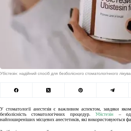
Убістезін: надійний спосіб для безболісного стоматологічного лікув
У стоматології анестезія є важливим аспектом, завдяки яко
безболісність стоматологічних процедур.
Убістезін
– оди
найпоширеніших місцевих анестетиків, які використовуються фа