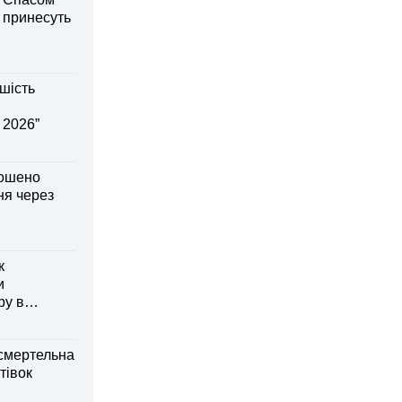
і принесуть
шість
 2026”
лошено
я через
к
и
ру в
смертельна
тівок