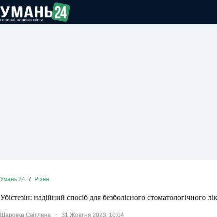
Перейти
до
вмісту
Умань 24
/
Різне
Убістезін: надійний спосіб для безболісного стоматологічного лі
Шаровка Світлана
31 Жовтня 2023, 10:04