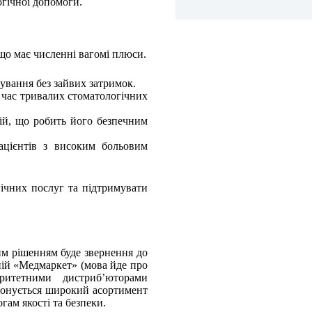
огічної допомоги.
 що має численні вагомі плюси.
ування без зайвих затримок.
 час тривалих стоматологічних
цій, що робить його безпечним
ацієнтів з високим больовим
гічних послуг та підтримувати
им рішенням буде звернення до
ній «Медмаркет» (мова йде про
ритетними дистриб’юторами
опонується широкий асортимент
гам якості та безпеки.