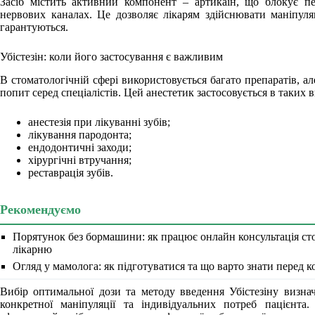
Засіб містить активний компонент – артикаїн, що блокує пе
нервових каналах. Це дозволяє лікарям здійснювати маніпуляц
гарантуються.
Убістезін: коли його застосування є важливим
В стоматологічній сфері використовується багато препаратів, ал
попит серед спеціалістів. Цей анестетик застосовується в таких 
анестезія при лікуванні зубів;
лікування пародонта;
ендодонтичні заходи;
хірургічні втручання;
реставрація зубів.
Рекомендуємо
Порятунок без бормашини: як працює онлайн консультація сто
лікарню
Огляд у мамолога: як підготуватися та що варто знати перед к
Вибір оптимальної дози та методу введення Убістезіну визнач
конкретної маніпуляції та індивідуальних потреб пацієнта.