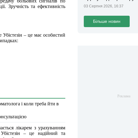
редачу больових сигналів по
законопроєкт
ії. Зручність та ефективність
03 Серпня 2026, 16:37
Більше новин
е Убістезін – це має особистий
випадках:
матолога і коли треба йти в
онсультацією
ається лікарем з урахуванням
 Убістезін – це надійний та