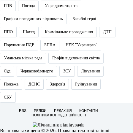
ГПВ
Погода
Укргідрометцентр
Графіки погодинних відключень
Загиблі герої
ППО
Шахед
Кримінальне провадження
ДТП
Порушення ПДР
БПЛА
НЕК "Укренерго"
Уманська міська рада
Графік відключення світла
Суд
Черкасиобленерго
ЗСУ
Лікування
Пожежа
ДСНС
Здоров'я
Руйнування
СБУ
RSS
РЕЛІЗИ
РЕДАКЦІЯ
КОНТАКТИ
ПОЛІТИКА КОНФІДЕНЦІЙНОСТІ
Всі права захищено © 2026. Права на текстові та інші