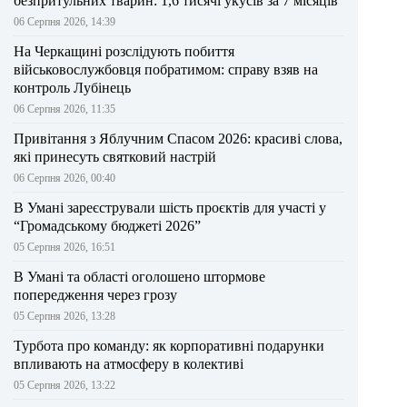
безпритульних тварин: 1,6 тисячі укусів за 7 місяців
06 Серпня 2026, 14:39
На Черкащині розслідують побиття
військовослужбовця побратимом: справу взяв на
контроль Лубінець
06 Серпня 2026, 11:35
Привітання з Яблучним Спасом 2026: красиві слова,
які принесуть святковий настрій
06 Серпня 2026, 00:40
В Умані зареєстрували шість проєктів для участі у
“Громадському бюджеті 2026”
05 Серпня 2026, 16:51
В Умані та області оголошено штормове
попередження через грозу
05 Серпня 2026, 13:28
Турбота про команду: як корпоративні подарунки
впливають на атмосферу в колективі
05 Серпня 2026, 13:22