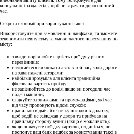
виконання запиту клієнта. Тому телефонуйте для
консультації заздалегідь, щоб не втрачати дорогоцінний
час.
Секрети економії при користуванні таксі
Використовуйте при замовленні ці лайфхаки, та зможете
зекономити певну суму за умови частого пересування по
місту:
завжди порівнюйте вартість проїзду у різних
перевізників;
намагайтеся викликати авто в той час, коли дороги
на завантажені заторами;
найбільш зрозуміла для клієнта традиційна
фіксована вартість проїзду;
не запізнюйтесь до водія, якщо ви погодили час
подачі машини;
слідкуйте за знижками та промо-акціями, які час
від часу пропонують відомі служби;
правильно відмічайте точку посадки в додатку,
щоб водій не заїжджав у двори та прибував на
правильну сторону вулиці (якщо є можливість);
якщо оплачуєте поїздку карткою, подивіться, чи
пропонує ваш банк кешбек за користування таксі в