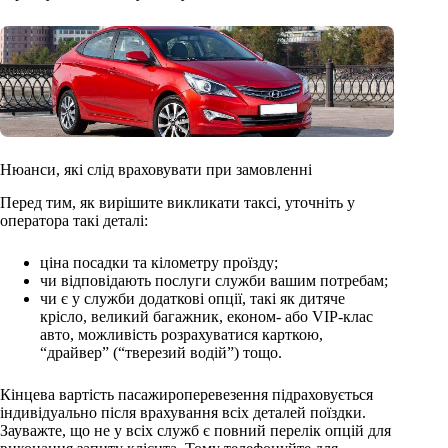
Нюанси, які слід враховувати при замовленні
Перед тим, як вирішите викликати таксі, уточніть у
оператора такі деталі:
ціна посадки та кілометру проїзду;
чи відповідають послуги служби вашим потребам;
чи є у служби додаткові опції, такі як дитяче
крісло, великий багажник, економ- або VIP-клас
авто, можливість розрахуватися карткою,
“драйвер” (“тверезий водій”) тощо.
Кінцева вартість пасажироперевезення підраховується
індивідуально після врахування всіх деталей поїздки.
Зауважте, що не у всіх служб є повний перелік опцій для