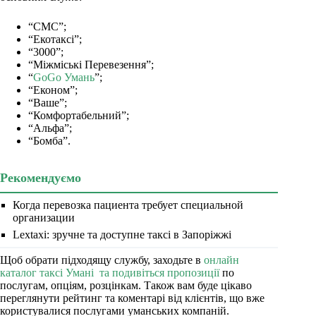
“СМС”;
“Екотаксі”;
“3000”;
“Міжміські Перевезення”;
“
GoGo Умань
”;
“Економ”;
“Ваше”;
“Комфортабельний”;
“Альфа”;
“Бомба”.
Рекомендуємо
Когда перевозка пациента требует специальной
организации
Lextaxi: зручне та доступне таксі в Запоріжжі
Щоб обрати підходящу службу, заходьте в
онлайн
каталог таксі Умані та подивіться пропозиції
по
послугам, опціям, розцінкам. Також вам буде цікаво
переглянути рейтинг та коментарі від клієнтів, що вже
користувалися послугами уманських компаній.