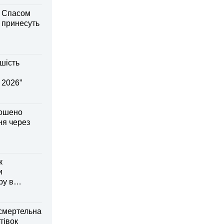
м Спасом
і принесуть
шість
 2026”
лошено
я через
к
и
ру в
смертельна
тівок