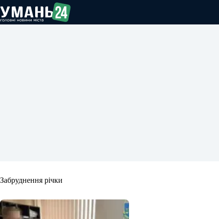
Перейти
до
вмісту
Забруднення річки