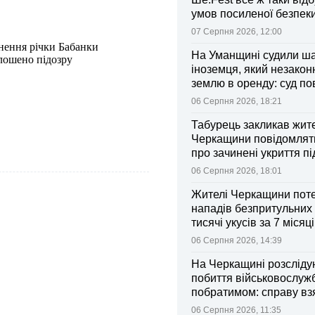
умов посиленої безпек
07 Серпня 2026, 12:00
нення річки Бабанки
На Уманщині судили ш
лошено підозру
іноземця, який незакон
землю в оренду: суд п
ділянки громаді
06 Серпня 2026, 18:21
Табурець закликав жит
Черкащини повідомляти
про зачинені укриття пі
тривоги
06 Серпня 2026, 18:01
Жителі Черкащини поте
нападів безпритульних 
тисячі укусів за 7 місяц
06 Серпня 2026, 14:39
На Черкащині розсліду
побиття військовослуж
побратимом: справу вз
контроль Лубінець
06 Серпня 2026, 11:35