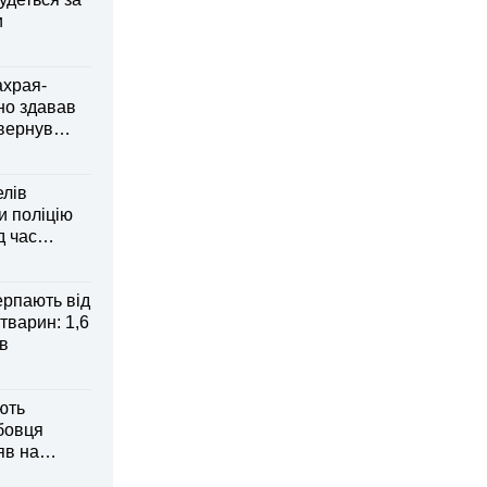
и
ахрая-
но здавав
овернув
елів
 поліцію
д час
рпають від
тварин: 1,6
ів
ють
бовця
яв на