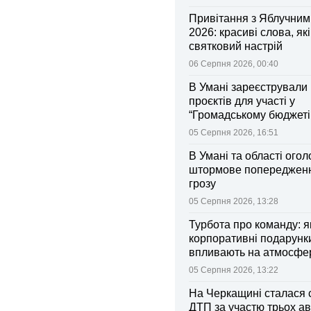
Привітання з Яблучни
2026: красиві слова, як
святковий настрій
06 Серпня 2026, 00:40
В Умані зареєстрували 
проєктів для участі у
“Громадському бюджеті
05 Серпня 2026, 16:51
В Умані та області ого
штормове попередженн
грозу
05 Серпня 2026, 13:28
Турбота про команду: я
корпоративні подарунк
впливають на атмосфе
колективі
05 Серпня 2026, 13:22
На Черкащині сталася 
ДТП за участю трьох ав