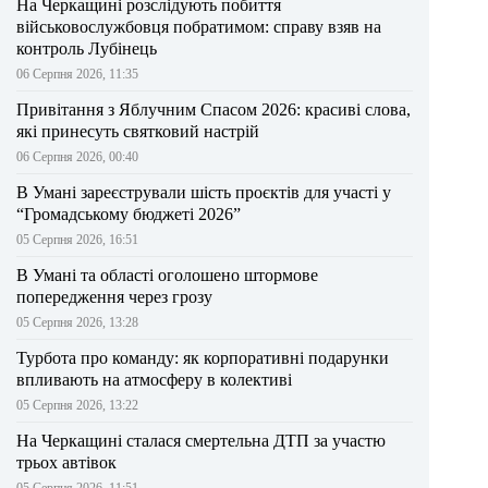
На Черкащині розслідують побиття
військовослужбовця побратимом: справу взяв на
контроль Лубінець
06 Серпня 2026, 11:35
Привітання з Яблучним Спасом 2026: красиві слова,
які принесуть святковий настрій
06 Серпня 2026, 00:40
В Умані зареєстрували шість проєктів для участі у
“Громадському бюджеті 2026”
05 Серпня 2026, 16:51
В Умані та області оголошено штормове
попередження через грозу
05 Серпня 2026, 13:28
Турбота про команду: як корпоративні подарунки
впливають на атмосферу в колективі
05 Серпня 2026, 13:22
На Черкащині сталася смертельна ДТП за участю
трьох автівок