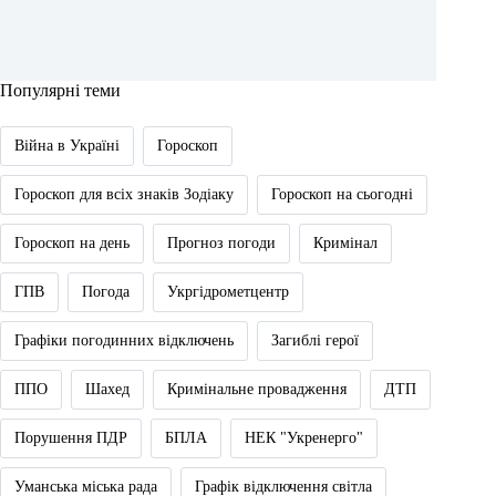
Популярні теми
Війна в Україні
Гороскоп
Гороскоп для всіх знаків Зодіаку
Гороскоп на сьогодні
Гороскоп на день
Прогноз погоди
Кримінал
ГПВ
Погода
Укргідрометцентр
Графіки погодинних відключень
Загиблі герої
ППО
Шахед
Кримінальне провадження
ДТП
Порушення ПДР
БПЛА
НЕК "Укренерго"
Уманська міська рада
Графік відключення світла