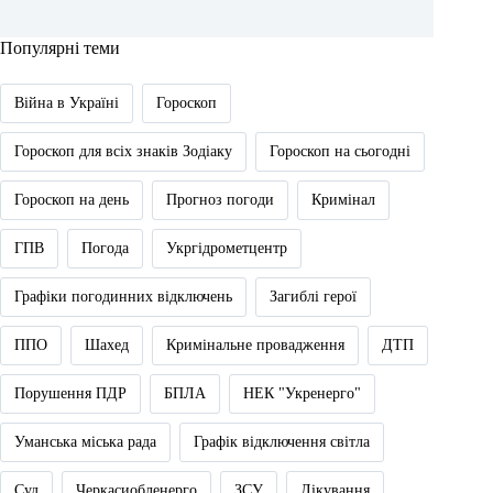
Популярні теми
Війна в Україні
Гороскоп
Гороскоп для всіх знаків Зодіаку
Гороскоп на сьогодні
Гороскоп на день
Прогноз погоди
Кримінал
ГПВ
Погода
Укргідрометцентр
Графіки погодинних відключень
Загиблі герої
ППО
Шахед
Кримінальне провадження
ДТП
Порушення ПДР
БПЛА
НЕК "Укренерго"
Уманська міська рада
Графік відключення світла
Суд
Черкасиобленерго
ЗСУ
Лікування