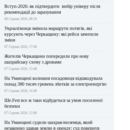
Вступ-2026: як підтвердити вибір універу після
рекомендації до зарахування
08 Серпня 2026, 08:16
Укрзалізниця змінила маршрути потягів, які
курсують через Черкащину: які рейси зачепили
зміни
07 Серпня 2026, 17:06
Жителів Черкащини попередили про нову
шахрайську схему з дровами
07 Серпня 2026, 15:48
На Уманщині колишня посадовиця відшкодувала
понад 380 тисяч гривень збитків за електроенергію
07 Серпня 2026, 14:49
Ше.Fest все ж таки відбудеться за умов посиленої
безпеки
07 Серпня 2026, 12:00
На Уманщині судили шахрая-іноземця, який
незаконно здавав землю в оренду: суд повернув