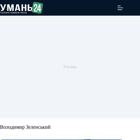
Перейти
до
вмісту
Володимир Зеленський