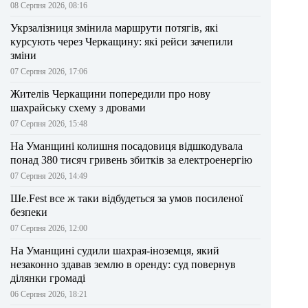
08 Серпня 2026, 08:16
Укрзалізниця змінила маршрути потягів, які
курсують через Черкащину: які рейси зачепили
зміни
07 Серпня 2026, 17:06
Жителів Черкащини попередили про нову
шахрайську схему з дровами
07 Серпня 2026, 15:48
На Уманщині колишня посадовиця відшкодувала
понад 380 тисяч гривень збитків за електроенергію
07 Серпня 2026, 14:49
Ше.Fest все ж таки відбудеться за умов посиленої
безпеки
07 Серпня 2026, 12:00
На Уманщині судили шахрая-іноземця, який
незаконно здавав землю в оренду: суд повернув
ділянки громаді
06 Серпня 2026, 18:21