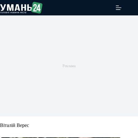
Перейти
до
вмісту
Віталій Верес