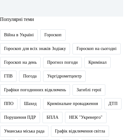
Популярні теми
Війна в Україні
Гороскоп
Гороскоп для всіх знаків Зодіаку
Гороскоп на сьогодні
Гороскоп на день
Прогноз погоди
Кримінал
ГПВ
Погода
Укргідрометцентр
Графіки погодинних відключень
Загиблі герої
ППО
Шахед
Кримінальне провадження
ДТП
Порушення ПДР
БПЛА
НЕК "Укренерго"
Уманська міська рада
Графік відключення світла