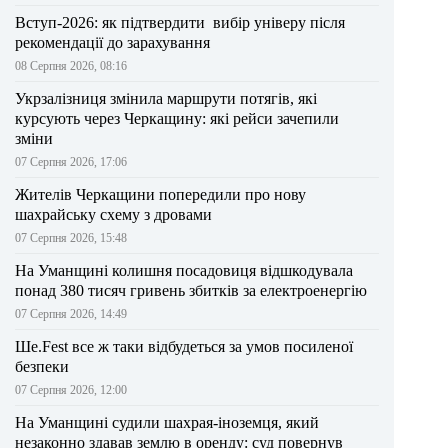
Вступ-2026: як підтвердити вибір універу після
рекомендації до зарахування
08 Серпня 2026, 08:16
Укрзалізниця змінила маршрути потягів, які
курсують через Черкащину: які рейси зачепили
зміни
07 Серпня 2026, 17:06
Жителів Черкащини попередили про нову
шахрайську схему з дровами
07 Серпня 2026, 15:48
На Уманщині колишня посадовиця відшкодувала
понад 380 тисяч гривень збитків за електроенергію
07 Серпня 2026, 14:49
Ше.Fest все ж таки відбудеться за умов посиленої
безпеки
07 Серпня 2026, 12:00
На Уманщині судили шахрая-іноземця, який
незаконно здавав землю в оренду: суд повернув