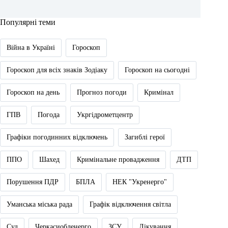
Популярні теми
Війна в Україні
Гороскоп
Гороскоп для всіх знаків Зодіаку
Гороскоп на сьогодні
Гороскоп на день
Прогноз погоди
Кримінал
ГПВ
Погода
Укргідрометцентр
Графіки погодинних відключень
Загиблі герої
ППО
Шахед
Кримінальне провадження
ДТП
Порушення ПДР
БПЛА
НЕК "Укренерго"
Уманська міська рада
Графік відключення світла
Суд
Черкасиобленерго
ЗСУ
Лікування