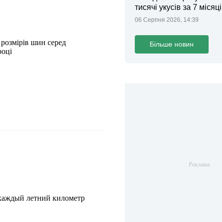
тисячі укусів за 7 місяц
06 Серпня 2026, 14:39
розмірів шин серед
Більше новин
році
 каждый летний километр