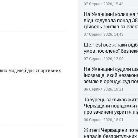
07 Серпня 2026, 15:48
На Уманщині колишня 
відшкодувала понад 38
гривень збитків за еле
07 Серпня 2026, 14:49
Ше.Fest все ж таки відб
умов посиленої безпек
07 Серпня 2026, 12:00
На Уманщині судили ш
ащих моделей для спортивних
іноземця, який незакон
землю в оренду: суд п
ділянки громаді
06 Серпня 2026, 18:21
Табурець закликав жит
Черкащини повідомляти
про зачинені укриття пі
тривоги
06 Серпня 2026, 18:01
Жителі Черкащини поте
нападів безпритульних 