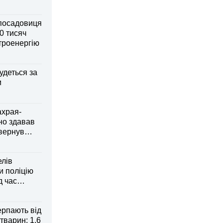
посадовиця
0 тисяч
ктроенергію
удеться за
и
ахрая-
но здавав
овернув
елів
 поліцію
д час
рпають від
тварин: 1,6