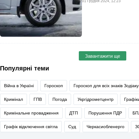
01 Грудня 2024, 12:23
Завантажити ще
Популярні теми
Війна в Україні
Гороскоп
Гороскоп для всіх знаків Зодіаку
Кримінал
ГПВ
Погода
Укргідрометцентр
Графік
Кримінальне провадження
ДТП
Порушення ПДР
БП
Графік відключення світла
Суд
Черкасиобленерго
З