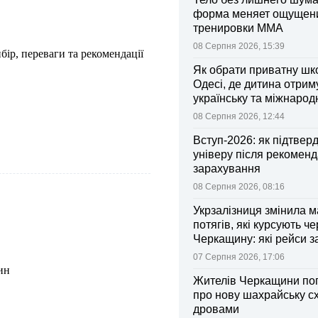
форма меняет ощущен
тренировки ММА
08 Серпня 2026, 15:39
ибір, переваги та рекомендації
Як обрати приватну шк
Одесі, де дитина отрим
українську та міжнарод
08 Серпня 2026, 12:44
Вступ-2026: як підтвер
універу після рекоменд
зарахування
08 Серпня 2026, 08:16
Укрзалізниця змінила 
потягів, які курсують че
Черкащину: які рейси 
зміни
07 Серпня 2026, 17:06
ин
Жителів Черкащини по
про нову шахрайську с
дровами