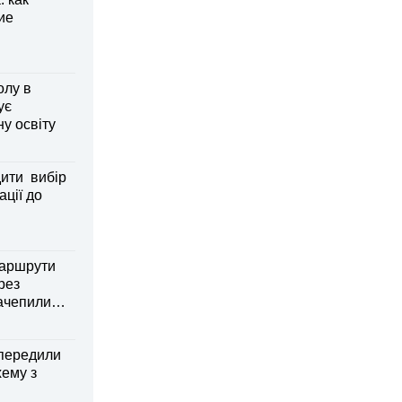
ие
олу в
ує
ну освіту
дити вибір
ації до
маршрути
рез
зачепили
передили
хему з