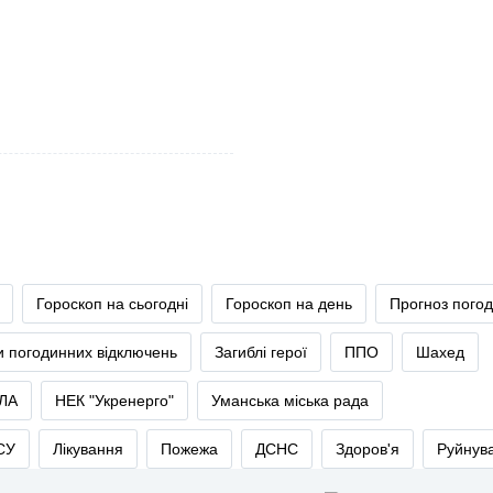
Гороскоп на сьогодні
Гороскоп на день
Прогноз пого
и погодинних відключень
Загиблі герої
ППО
Шахед
ЛА
НЕК "Укренерго"
Уманська міська рада
СУ
Лікування
Пожежа
ДСНС
Здоров'я
Руйнув