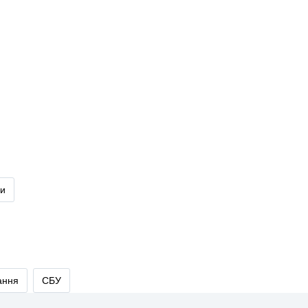
ди
ання
СБУ