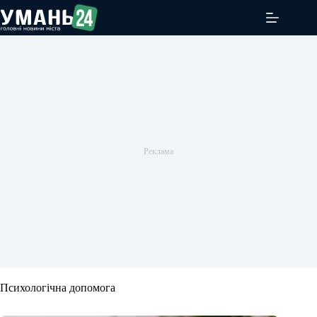
Перейти
до
вмісту
Психологічна допомога