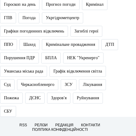
Гороскоп на день
Прогноз погоди
Кримінал
ГПВ
Погода
Укргідрометцентр
Графіки погодинних відключень
Загиблі герої
ППО
Шахед
Кримінальне провадження
ДТП
Порушення ПДР
БПЛА
НЕК "Укренерго"
Уманська міська рада
Графік відключення світла
Суд
Черкасиобленерго
ЗСУ
Лікування
Пожежа
ДСНС
Здоров'я
Руйнування
СБУ
RSS
РЕЛІЗИ
РЕДАКЦІЯ
КОНТАКТИ
ПОЛІТИКА КОНФІДЕНЦІЙНОСТІ