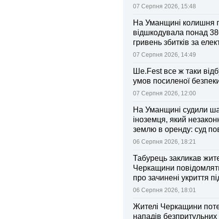
07 Серпня 2026, 15:48
На Уманщині колишня 
відшкодувала понад 38
гривень збитків за еле
07 Серпня 2026, 14:49
Ше.Fest все ж таки відб
умов посиленої безпек
07 Серпня 2026, 12:00
На Уманщині судили ш
іноземця, який незакон
землю в оренду: суд п
ділянки громаді
06 Серпня 2026, 18:21
Табурець закликав жит
Черкащини повідомляти
про зачинені укриття пі
тривоги
06 Серпня 2026, 18:01
Жителі Черкащини поте
нападів безпритульних 