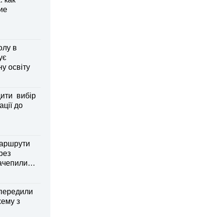
ие
олу в
ує
ну освіту
дити вибір
ації до
маршрути
рез
зачепили
передили
хему з