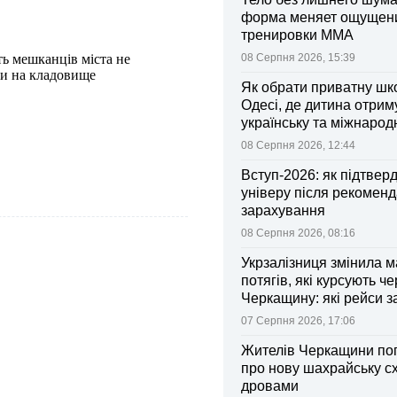
форма меняет ощущен
тренировки ММА
ь мешканців міста не
08 Серпня 2026, 15:39
ти на кладовище
Як обрати приватну шк
Одесі, де дитина отрим
українську та міжнарод
08 Серпня 2026, 12:44
Вступ-2026: як підтвер
універу після рекоменд
зарахування
08 Серпня 2026, 08:16
Укрзалізниця змінила 
потягів, які курсують че
Черкащину: які рейси 
зміни
07 Серпня 2026, 17:06
Жителів Черкащини по
про нову шахрайську с
дровами