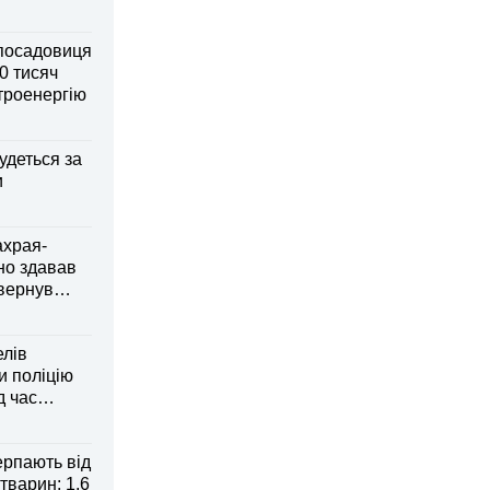
посадовиця
0 тисяч
ктроенергію
удеться за
и
ахрая-
но здавав
овернув
елів
 поліцію
д час
рпають від
тварин: 1,6