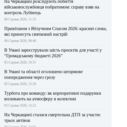
На Черкащині розслідують побиття
військовослужбовця побратимом: справу взяв на
контроль Лубінець
06 Серпня 2026, 11:35
Привітання з Яблучним Спасом 2026: красиві слова,
які принесуть святковий настрій
06 Серпня 2026, 00:40
В Умані зареєстрували шість проєктів для участі у
“Громадському бюджеті 2026”
05 Серпня 2026, 16:51
В Умані та області оголошено штормове
попередження через грозу
05 Серпня 2026, 13:28
Турбота про команду: як корпоративні подарунки
впливають на атмосферу в колективі
05 Серпня 2026, 13:22
На Черкащині сталася смертельна ДТП за участю
трьох автівок