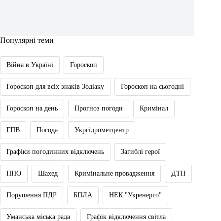
Популярні теми
Війна в Україні
Гороскоп
Гороскоп для всіх знаків Зодіаку
Гороскоп на сьогодні
Гороскоп на день
Прогноз погоди
Кримінал
ГПВ
Погода
Укргідрометцентр
Графіки погодинних відключень
Загиблі герої
ППО
Шахед
Кримінальне провадження
ДТП
Порушення ПДР
БПЛА
НЕК "Укренерго"
Уманська міська рада
Графік відключення світла