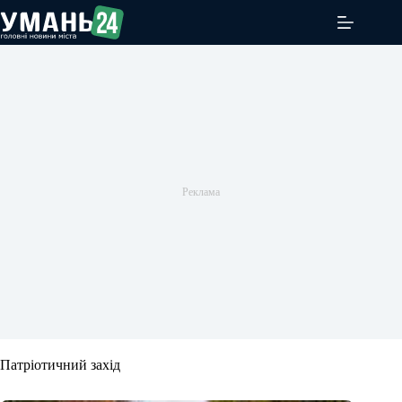
Перейти
до
вмісту
Патріотичний захід