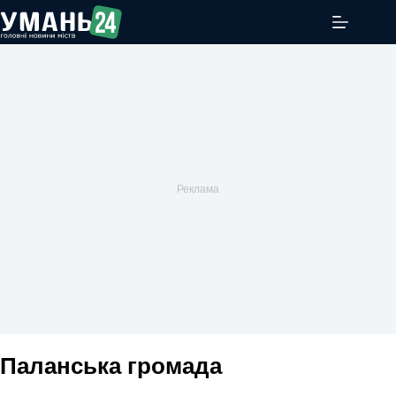
Перейти
до
вмісту
Паланська громада