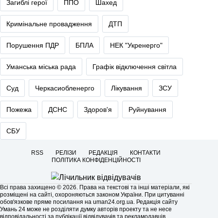
Загиблі герої
ППО
Шахед
Кримінальне провадження
ДТП
Порушення ПДР
БПЛА
НЕК "Укренерго"
Уманська міська рада
Графік відключення світла
Суд
Черкасиобленерго
Лікування
ЗСУ
Пожежа
ДСНС
Здоров'я
Руйнування
СБУ
RSS
РЕЛІЗИ
РЕДАКЦІЯ
КОНТАКТИ
ПОЛІТИКА КОНФІДЕНЦІЙНОСТІ
Всі права захищено © 2026. Права на текстові та інші матеріали, які
розміщені на сайті, охороняються законом України. При цитуванні
обов'язкове пряме посилання на
uman24.org.ua
. Редакція сайту
Умань 24 може не розділяти думку авторів проекту та не несе
відповідальності за публікації відвідувачів та рекламодавців.