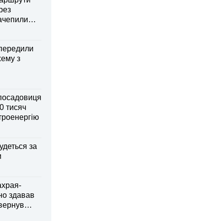
рез
зачепили
передили
хему з
посадовиця
0 тисяч
ктроенергію
удеться за
и
ахрая-
но здавав
овернув