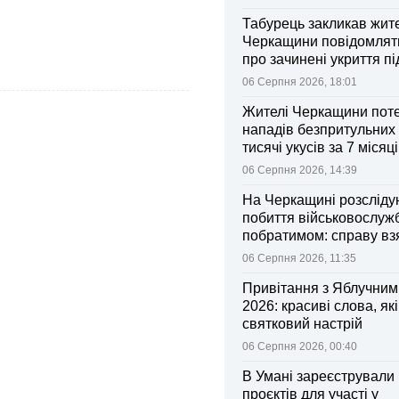
Табурець закликав жит
Черкащини повідомляти
про зачинені укриття пі
тривоги
06 Серпня 2026, 18:01
Жителі Черкащини поте
нападів безпритульних 
тисячі укусів за 7 місяц
06 Серпня 2026, 14:39
На Черкащині розсліду
побиття військовослуж
побратимом: справу вз
контроль Лубінець
06 Серпня 2026, 11:35
Привітання з Яблучни
2026: красиві слова, як
святковий настрій
06 Серпня 2026, 00:40
В Умані зареєстрували 
проєктів для участі у