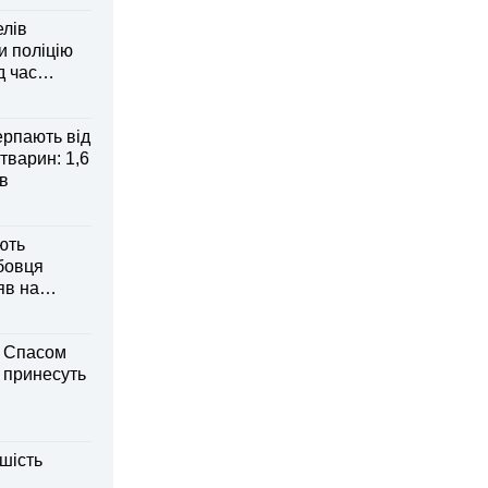
елів
 поліцію
д час
рпають від
тварин: 1,6
ів
ють
бовця
яв на
м Спасом
і принесуть
шість