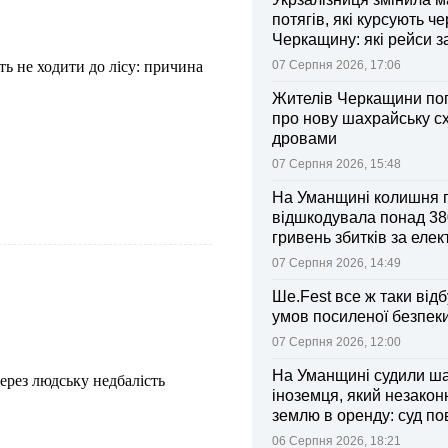
потягів, які курсують че
Черкащину: які рейси 
зміни
ь не ходити до лісу: причина
07 Серпня 2026, 17:06
Жителів Черкащини по
про нову шахрайську с
дровами
07 Серпня 2026, 15:48
На Уманщині колишня 
відшкодувала понад 38
гривень збитків за еле
07 Серпня 2026, 14:49
Ше.Fest все ж таки відб
умов посиленої безпек
07 Серпня 2026, 12:00
На Уманщині судили ш
ерез людську недбалість
іноземця, який незакон
землю в оренду: суд п
ділянки громаді
06 Серпня 2026, 18:21