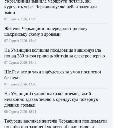
Укрзалізниця змінила маршрути потягів, які
курсують через Черкащину: які рейси зачепили
зміни
07 Серпня 2026, 17:06
Жителів Черкащини попередили про нову
шахрайську схему з дровами
07 Серпня 2026, 15:48
На Уманщині колишня посадовиця відшкодувала
понад 380 тисяч гривень збитків за електроенергію
07 Серпня 2026, 14:49
Ше.Fest все ж таки відбудеться за умов посиленої
безпеки
07 Серпня 2026, 12:00
На Уманщині судили шахрая-іноземця, який
незаконно здавав землю в оренду: суд повернув
ділянки громаді
06 Серпня 2026, 18:21
Табурець закликав жителів Черкащини повідомляти
поліцію про зачинені укриття під час тривоги