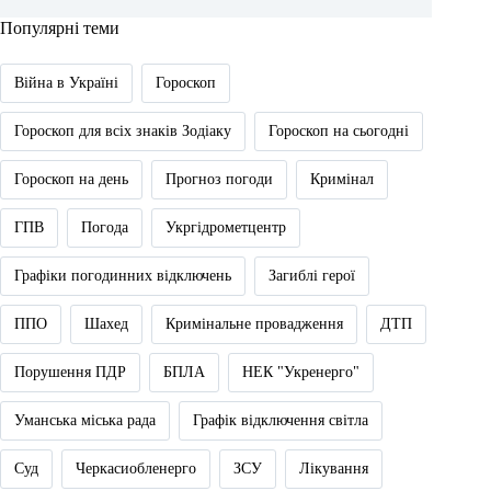
Популярні теми
Війна в Україні
Гороскоп
Гороскоп для всіх знаків Зодіаку
Гороскоп на сьогодні
Гороскоп на день
Прогноз погоди
Кримінал
ГПВ
Погода
Укргідрометцентр
Графіки погодинних відключень
Загиблі герої
ППО
Шахед
Кримінальне провадження
ДТП
Порушення ПДР
БПЛА
НЕК "Укренерго"
Уманська міська рада
Графік відключення світла
Суд
Черкасиобленерго
ЗСУ
Лікування