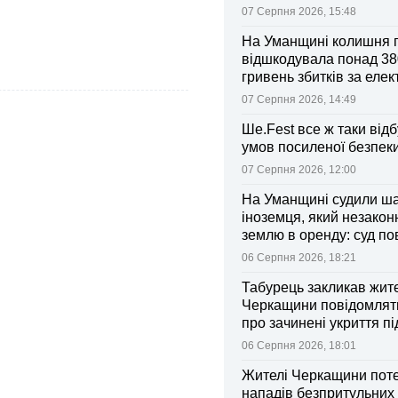
07 Серпня 2026, 15:48
На Уманщині колишня 
відшкодувала понад 38
гривень збитків за еле
07 Серпня 2026, 14:49
Ше.Fest все ж таки відб
умов посиленої безпек
07 Серпня 2026, 12:00
На Уманщині судили ш
іноземця, який незакон
землю в оренду: суд п
ділянки громаді
06 Серпня 2026, 18:21
Табурець закликав жит
Черкащини повідомляти
про зачинені укриття пі
тривоги
06 Серпня 2026, 18:01
Жителі Черкащини поте
нападів безпритульних 