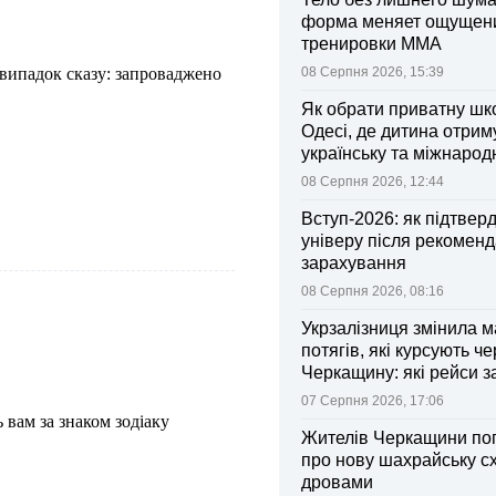
форма меняет ощущен
тренировки ММА
випадок сказу: запроваджено
08 Серпня 2026, 15:39
Як обрати приватну шк
Одесі, де дитина отрим
українську та міжнарод
08 Серпня 2026, 12:44
Вступ-2026: як підтвер
універу після рекоменд
зарахування
08 Серпня 2026, 08:16
Укрзалізниця змінила 
потягів, які курсують че
Черкащину: які рейси 
зміни
07 Серпня 2026, 17:06
 вам за знаком зодіаку
Жителів Черкащини по
про нову шахрайську с
дровами