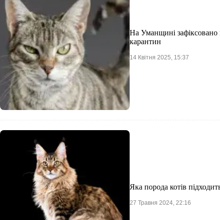
На Уманщині зафіксовано 
карантин
14 Квітня 2025, 15:37
Яка порода котів підходить
27 Травня 2024, 22:16