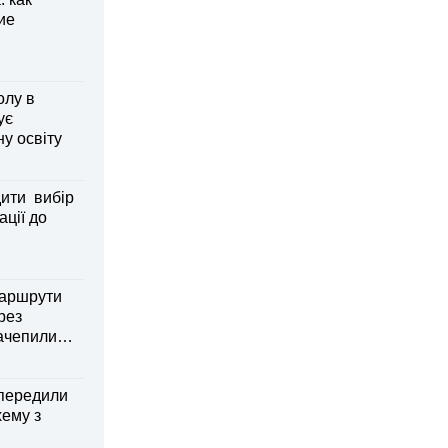
ие
олу в
ує
ну освіту
дити вибір
ації до
маршрути
рез
зачепили
передили
хему з