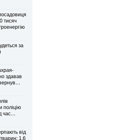
посадовиця
0 тисяч
ктроенергію
удеться за
и
ахрая-
но здавав
овернув
елів
 поліцію
д час
рпають від
тварин: 1,6