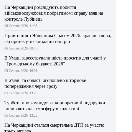
На Черкащині розслідують побиття
військовослужбовця побратимом: справу взяв на
контроль Лубінець
06 Серпня 2026, 11:35
Привітання з Яблучним Спасом 2026: красиві слова,
які принесуть святковий настрій
06 Серпня 2026, 00:40
В Умані зареєстрували шість проєктів для участі у
“Громадському бюджеті 2026”
05 Серпня 2026, 16:51
В Умані та області оголошено штормове
попередження через грозу
05 Серпня 2026, 13:28
Турбота про команду: як корпоративні подарунки
впливають на атмосферу в колективі
05 Серпня 2026, 13:22
На Черкащині сталася смертельна ДТП за участю
трьох автівок