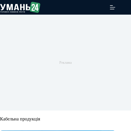
Перейти
до
вмісту
Кабельна продукція