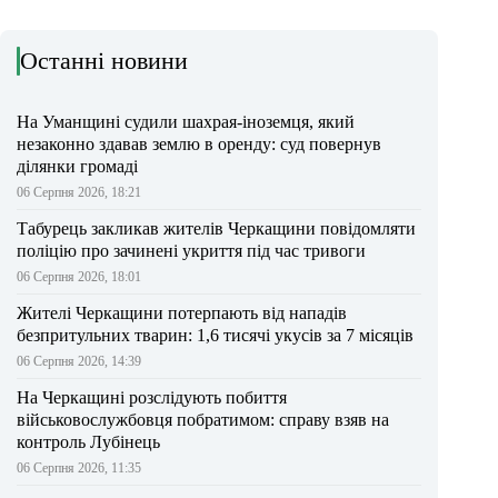
Останні новини
На Уманщині судили шахрая-іноземця, який
незаконно здавав землю в оренду: суд повернув
ділянки громаді
06 Серпня 2026, 18:21
Табурець закликав жителів Черкащини повідомляти
поліцію про зачинені укриття під час тривоги
06 Серпня 2026, 18:01
Жителі Черкащини потерпають від нападів
безпритульних тварин: 1,6 тисячі укусів за 7 місяців
06 Серпня 2026, 14:39
На Черкащині розслідують побиття
військовослужбовця побратимом: справу взяв на
контроль Лубінець
06 Серпня 2026, 11:35