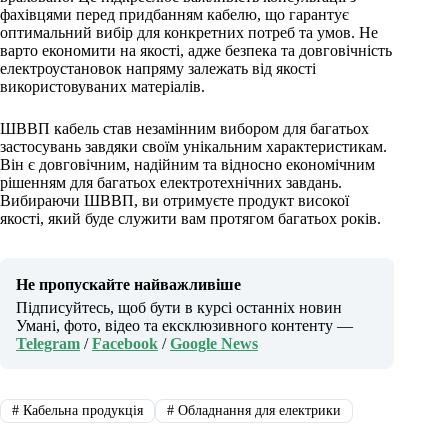
фахівцями перед придбанням кабелю, що гарантує
оптимальний вибір для конкретних потреб та умов. Не
варто економити на якості, адже безпека та довговічність
електроустановок напряму залежать від якості
використовуваних матеріалів.
ШВВП кабель став незамінним вибором для багатьох
застосувань завдяки своїм унікальним характеристикам.
Він є довговічним, надійним та відносно економічним
рішенням для багатьох електротехнічних завдань.
Вибираючи ШВВП, ви отримуєте продукт високої
якості, який буде служити вам протягом багатьох років.
Не пропускайте найважливіше
Підписуйтесь, щоб бути в курсі останніх новин
Умані, фото, відео та ексклюзивного контенту —
Telegram
/
Facebook
/
Google News
#
Кабельна продукція
#
Обладнання для електрики