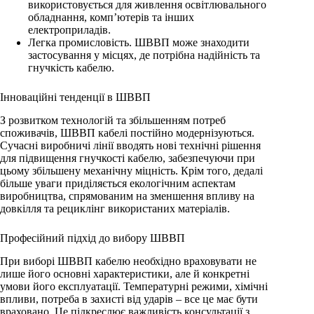
використовується для живлення освітлювального
обладнання, комп’ютерів та інших
електроприладів.
Легка промисловість. ШВВП може знаходити
застосування у місцях, де потрібна надійність та
гнучкість кабелю.
Інноваційні тенденції в ШВВП
З розвитком технологій та збільшенням потреб
споживачів, ШВВП кабелі постійно модернізуються.
Сучасні виробничі лінії вводять нові технічні рішення
для підвищення гнучкості кабелю, забезпечуючи при
цьому збільшену механічну міцність. Крім того, дедалі
більше уваги приділяється екологічним аспектам
виробництва, спрямованим на зменшення впливу на
довкілля та рециклінг використаних матеріалів.
Професійний підхід до вибору ШВВП
При виборі ШВВП кабелю необхідно враховувати не
лише його основні характеристики, але й конкретні
умови його експлуатації. Температурні режими, хімічні
впливи, потреба в захисті від ударів – все це має бути
враховано. Це підкреслює важливість консультації з