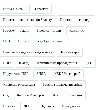
Війна в Україні
Гороскоп
Гороскоп для всіх знаків Зодіаку
Гороскоп на сьогодні
Гороскоп на день
Прогноз погоди
Кримінал
ГПВ
Погода
Укргідрометцентр
Графіки погодинних відключень
Загиблі герої
ППО
Шахед
Кримінальне провадження
ДТП
Порушення ПДР
БПЛА
НЕК "Укренерго"
Уманська міська рада
Графік відключення світла
Суд
Черкасиобленерго
ЗСУ
Лікування
Пожежа
ДСНС
Здоров'я
Руйнування