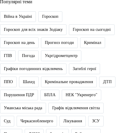
Популярні теми
Війна в Україні
Гороскоп
Гороскоп для всіх знаків Зодіаку
Гороскоп на сьогодні
Гороскоп на день
Прогноз погоди
Кримінал
ГПВ
Погода
Укргідрометцентр
Графіки погодинних відключень
Загиблі герої
ППО
Шахед
Кримінальне провадження
ДТП
Порушення ПДР
БПЛА
НЕК "Укренерго"
Уманська міська рада
Графік відключення світла
Суд
Черкасиобленерго
Лікування
ЗСУ