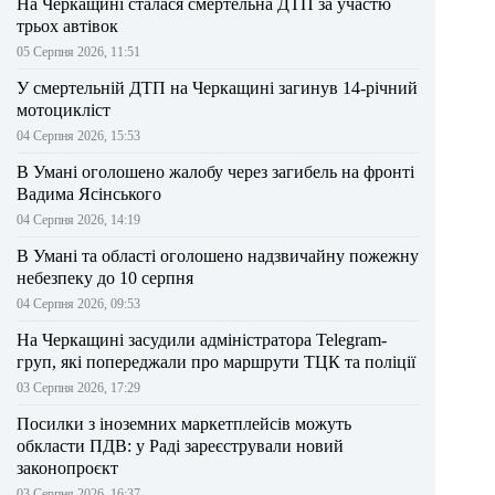
На Черкащині сталася смертельна ДТП за участю
трьох автівок
05 Серпня 2026, 11:51
У смертельній ДТП на Черкащині загинув 14-річний
мотоцикліст
04 Серпня 2026, 15:53
В Умані оголошено жалобу через загибель на фронті
Вадима Ясінського
04 Серпня 2026, 14:19
В Умані та області оголошено надзвичайну пожежну
небезпеку до 10 серпня
04 Серпня 2026, 09:53
На Черкащині засудили адміністратора Telegram-
груп, які попереджали про маршрути ТЦК та поліції
03 Серпня 2026, 17:29
Посилки з іноземних маркетплейсів можуть
обкласти ПДВ: у Раді зареєстрували новий
законопроєкт
03 Серпня 2026, 16:37