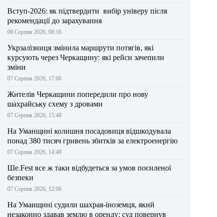
Вступ-2026: як підтвердити вибір універу після
рекомендації до зарахування
08 Серпня 2026, 08:16
Укрзалізниця змінила маршрути потягів, які
курсують через Черкащину: які рейси зачепили
зміни
07 Серпня 2026, 17:06
Жителів Черкащини попередили про нову
шахрайську схему з дровами
07 Серпня 2026, 15:48
На Уманщині колишня посадовиця відшкодувала
понад 380 тисяч гривень збитків за електроенергію
07 Серпня 2026, 14:49
Ше.Fest все ж таки відбудеться за умов посиленої
безпеки
07 Серпня 2026, 12:00
На Уманщині судили шахрая-іноземця, який
незаконно здавав землю в оренду: суд повернув