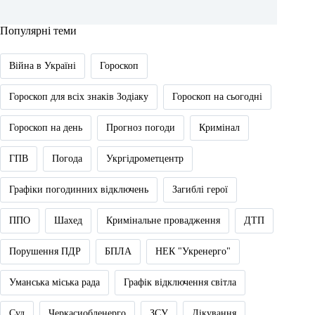
Популярні теми
Війна в Україні
Гороскоп
Гороскоп для всіх знаків Зодіаку
Гороскоп на сьогодні
Гороскоп на день
Прогноз погоди
Кримінал
ГПВ
Погода
Укргідрометцентр
Графіки погодинних відключень
Загиблі герої
ППО
Шахед
Кримінальне провадження
ДТП
Порушення ПДР
БПЛА
НЕК "Укренерго"
Уманська міська рада
Графік відключення світла
Суд
Черкасиобленерго
ЗСУ
Лікування