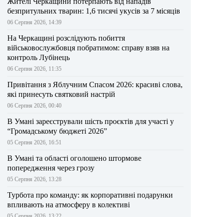
Жителі Черкащини потерпають від нападів
безпритульних тварин: 1,6 тисячі укусів за 7 місяців
06 Серпня 2026, 14:39
На Черкащині розслідують побиття
військовослужбовця побратимом: справу взяв на
контроль Лубінець
06 Серпня 2026, 11:35
Привітання з Яблучним Спасом 2026: красиві слова,
які принесуть святковий настрій
06 Серпня 2026, 00:40
В Умані зареєстрували шість проєктів для участі у
“Громадському бюджеті 2026”
05 Серпня 2026, 16:51
В Умані та області оголошено штормове
попередження через грозу
05 Серпня 2026, 13:28
Турбота про команду: як корпоративні подарунки
впливають на атмосферу в колективі
05 Серпня 2026, 13:22