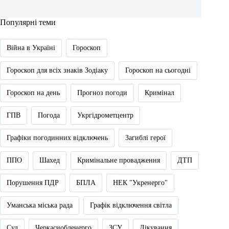
Популярні теми
Війна в Україні
Гороскоп
Гороскоп для всіх знаків Зодіаку
Гороскоп на сьогодні
Гороскоп на день
Прогноз погоди
Кримінал
ГПВ
Погода
Укргідрометцентр
Графіки погодинних відключень
Загиблі герої
ППО
Шахед
Кримінальне провадження
ДТП
Порушення ПДР
БПЛА
НЕК "Укренерго"
Уманська міська рада
Графік відключення світла
Суд
Черкасиобленерго
ЗСУ
Лікування