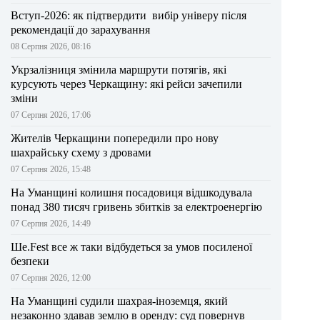
Вступ-2026: як підтвердити вибір універу після
рекомендації до зарахування
08 Серпня 2026, 08:16
Укрзалізниця змінила маршрути потягів, які
курсують через Черкащину: які рейси зачепили
зміни
07 Серпня 2026, 17:06
Жителів Черкащини попередили про нову
шахрайську схему з дровами
07 Серпня 2026, 15:48
На Уманщині колишня посадовиця відшкодувала
понад 380 тисяч гривень збитків за електроенергію
07 Серпня 2026, 14:49
Ше.Fest все ж таки відбудеться за умов посиленої
безпеки
07 Серпня 2026, 12:00
На Уманщині судили шахрая-іноземця, який
незаконно здавав землю в оренду: суд повернув