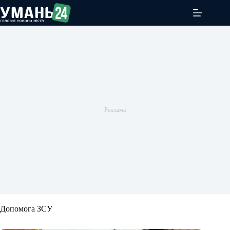
Перейти
до
вмісту
Допомога ЗСУ