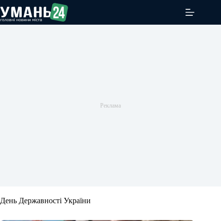
Перейти
до
вмісту
День Державності України