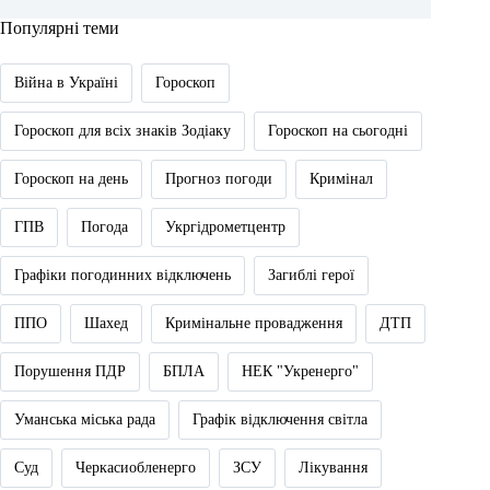
Популярні теми
Війна в Україні
Гороскоп
Гороскоп для всіх знаків Зодіаку
Гороскоп на сьогодні
Гороскоп на день
Прогноз погоди
Кримінал
ГПВ
Погода
Укргідрометцентр
Графіки погодинних відключень
Загиблі герої
ППО
Шахед
Кримінальне провадження
ДТП
Порушення ПДР
БПЛА
НЕК "Укренерго"
Уманська міська рада
Графік відключення світла
Суд
Черкасиобленерго
ЗСУ
Лікування