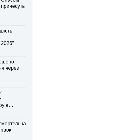
і принесуть
шість
 2026”
лошено
я через
к
и
ру в
смертельна
тівок