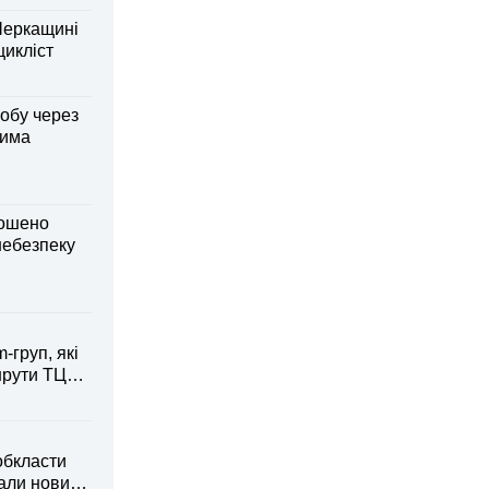
Черкащині
оцикліст
обу через
дима
лошено
небезпеку
-груп, які
рути ТЦК
обкласти
вали новий