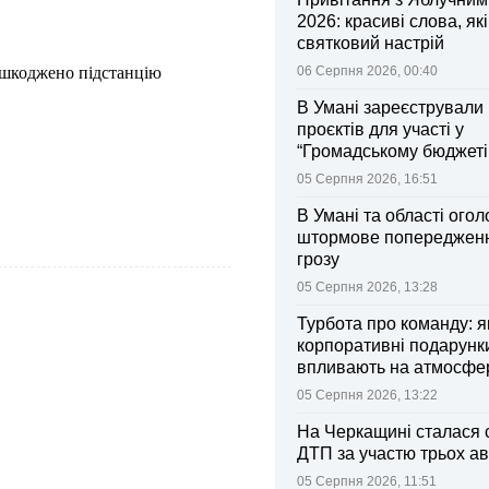
2026: красиві слова, як
святковий настрій
ошкоджено підстанцію
06 Серпня 2026, 00:40
В Умані зареєстрували 
проєктів для участі у
“Громадському бюджеті
05 Серпня 2026, 16:51
В Умані та області ого
штормове попередженн
грозу
05 Серпня 2026, 13:28
Турбота про команду: я
корпоративні подарунк
впливають на атмосфе
колективі
05 Серпня 2026, 13:22
На Черкащині сталася 
ДТП за участю трьох ав
05 Серпня 2026, 11:51