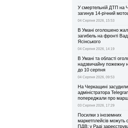
У смертельній ДТП на 
загинув 14-річний мот
04 Серпня 2026, 15:53
В Умані оголошено жал
загибель на фронті Ва
Ясінського
04 Серпня 2026, 14:19
В Умані та області ого
надзвичайну пожежну 
до 10 серпня
04 Серпня 2026, 09:53
На Черкащині засудили
адміністратора Telegram
попереджали про марш
та поліції
03 Серпня 2026, 17:29
Посилки з іноземних
маркетплейсів можуть 
ПДВ: у Раді зареєстру