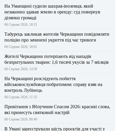
На Уманщині судили шахрая-іноземця, який
незаконно здавав землю в оренду: суд повернув
ділянки громаді
06 Серпня 2026, 18:21
Табурець закликав жителів Черкащини повідомляти
поліцію про зачинені укриття під час тривоги
06 Серпня 2026, 18:01
Жителі Черкащини потерпають від нападів
безпритульних тварин: 1,6 тисячі укусів за 7 місяців
06 Серпня 2026, 14:39
На Черкащині розслідують побиття
військовослужбовця побратимом: справу взяв на
контроль Лубінець
06 Серпня 2026, 11:35
Привітання з Яблучним Спасом 2026: красиві слова,
які принесуть святковий настрій
06 Серпня 2026, 00:40
В Умані зареєстрували шість проєктів для участі у