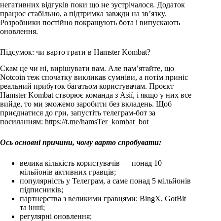
негативних відгуків поки що не зустрічалося. Додаток
працює стабільно, а підтримка завжди на зв’язку.
Розробники постійно покращують бота і випускають
оновлення.
Підсумок: чи варто грати в Hamster Kombat?
Скам це чи ні, вирішувати вам. Але пам’ятайте, що
Notcoin теж спочатку викликав сумніви, а потім приніс
реальний прибуток багатьом користувачам. Проєкт
Hamster Kombat створює команда з Азії, і якщо у них все
вийде, то ми зможемо заробити без вкладень. Щоб
приєднатися до гри, запустіть телеграм-бот за
посиланням: https://t.me/hamsTer_kombat_bot
Ось основні причини, чому варто спробувати:
велика кількість користувачів — понад 10
мільйонів активних гравців;
популярність у Телеграм, а саме понад 5 мільйонів
підписників;
партнерства з великими гравцями: BingX, GotBit
та інші;
регулярні оновлення;