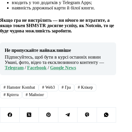
входить у топ додатків у Telegram Apps;
наявність дорожньої карти й білої книги.
Якщо гра не вистрілить — ви нічого не втратите, а
якщо токен $HMSTR досягне успіху, як Notcoin, то це
буде чудова можливість заробити.
Не пропускайте найважливіше
Підписуйтесь, щоб бути в курсі останніх новин
Умані, фото, відео та ексклюзивного контенту —
Telegram
/
Facebook
/
Google News
#
Hamster Kombat
#
Web3
#
Гра
#
Клікер
#
Кріпта
#
Майнінг