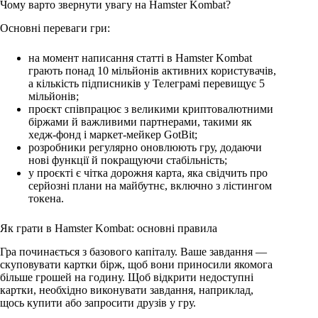
Чому варто звернути увагу на Hamster Kombat?
Основні переваги гри:
на момент написання статті в Hamster Kombat
грають понад 10 мільйонів активних користувачів,
а кількість підписників у Телеграмі перевищує 5
мільйонів;
проєкт співпрацює з великими криптовалютними
біржами й важливими партнерами, такими як
хедж-фонд і маркет-мейкер GotBit;
розробники регулярно оновлюють гру, додаючи
нові функції й покращуючи стабільність;
у проєкті є чітка дорожня карта, яка свідчить про
серйозні плани на майбутнє, включно з лістингом
токена.
Як грати в Hamster Kombat: основні правила
Гра починається з базового капіталу. Ваше завдання —
скуповувати картки бірж, щоб вони приносили якомога
більше грошей на годину. Щоб відкрити недоступні
картки, необхідно виконувати завдання, наприклад,
щось купити або запросити друзів у гру.