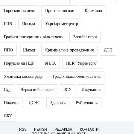
Гороскоп на день
Прогноз погоди
Кримінал
ГПВ
Погода
Укргідрометцентр
Графіки погодинних відключень
Загиблі герої
ППО
Шахед
Кримінальне провадження
ДТП
Порушення ПДР
БПЛА
НЕК "Укренерго"
Уманська міська рада
Графік відключення світла
Суд
Черкасиобленерго
ЗСУ
Лікування
Пожежа
ДСНС
Здоров'я
Руйнування
СБУ
RSS
РЕЛІЗИ
РЕДАКЦІЯ
КОНТАКТИ
ПОЛІТИКА КОНФІДЕНЦІЙНОСТІ