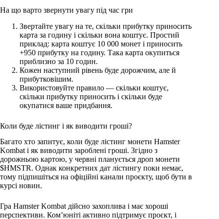
На що варто звернути увагу під час гри
Звертайте увагу на те, скільки прибутку приносить
карта за годину і скільки вона коштує. Простий
приклад: карта коштує 10 000 монет і приносить
+950 прибутку на годину. Така карта окупиться
приблизно за 10 годин.
Кожен наступний рівень буде дорожчим, але й
прибутковішим.
Використовуйте правило — скільки коштує,
скільки прибутку приносить і скільки буде
окупатися ваше придбання.
Коли буде лістинг і як виводити гроші?
Багато хто запитує, коли буде лістинг монети Hamster
Kombat і як виводити зароблені гроші. Згідно з
дорожньою картою, у червні планується дроп монети
$HMSTR. Однак конкретних дат лістингу поки немає,
тому підпишіться на офіційні канали проєкту, щоб бути в
курсі новин.
Гра Hamster Kombat дійсно захоплива і має хороші
перспективи. Ком’юніті активно підтримує проєкт, і