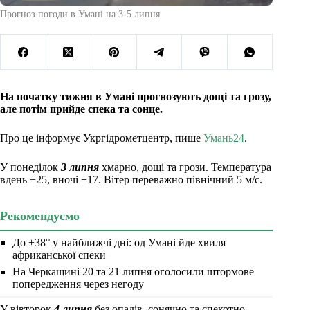
Прогноз погоди в Умані на 3-5 липня
На початку тижня в Умані прогнозують дощі та грозу,
але потім прийде спека та сонце.
Про це інформує Укргідрометцентр, пише
Умань24
.
У понеділок
3 липня
хмарно, дощі та грози. Температура
вдень +25, вночі +17. Вітер переважно північний 5 м/с.
Рекомендуємо
До +38° у найближчі дні: од Умані йде хвиля
африканської спеки
На Черкащині 20 та 21 липня оголосили штормове
попередження через негоду
У вівторок
4 липня
без опадів, сонячно та спекотно.