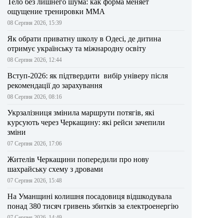
Тело без лишнего шума: как форма меняет
ощущение тренировки ММА
08 Серпня 2026, 15:39
Як обрати приватну школу в Одесі, де дитина
отримує українську та міжнародну освіту
08 Серпня 2026, 12:44
Вступ-2026: як підтвердити вибір універу після
рекомендації до зарахування
08 Серпня 2026, 08:16
Укрзалізниця змінила маршрути потягів, які
курсують через Черкащину: які рейси зачепили
зміни
07 Серпня 2026, 17:06
Жителів Черкащини попередили про нову
шахрайську схему з дровами
07 Серпня 2026, 15:48
На Уманщині колишня посадовиця відшкодувала
понад 380 тисяч гривень збитків за електроенергію
07 Серпня 2026, 14:49