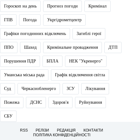
Гороскоп на день
Прогноз погоди
Кримінал
ГПВ
Погода
Укргідрометцентр
Графіки погодинних відключень
Загиблі герої
ППО
Шахед
Кримінальне провадження
ДТП
Порушення ПДР
БПЛА
НЕК "Укренерго"
Уманська міська рада
Графік відключення світла
Суд
Черкасиобленерго
ЗСУ
Лікування
Пожежа
ДСНС
Здоров'я
Руйнування
СБУ
RSS
РЕЛІЗИ
РЕДАКЦІЯ
КОНТАКТИ
ПОЛІТИКА КОНФІДЕНЦІЙНОСТІ