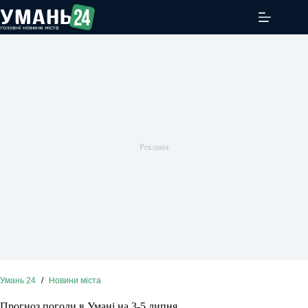
Перейти
до
вмісту
Умань 24
/
Новини міста
Прогноз погоди в Умані на 3-5 липня