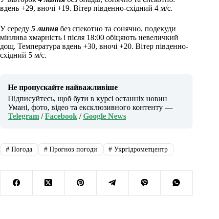
вдень +29, вночі +19. Вітер південно-східний 4 м/с.
У середу
5 липня
без спекотно та сонячно, подекуди
мінлива хмарність і після 18:00 обіцяють невеличкий
дощ. Температура вдень +30, вночі +20. Вітер південно-
східний 5 м/с.
Не пропускайте найважливіше
Підписуйтесь, щоб бути в курсі останніх новин
Умані, фото, відео та ексклюзивного контенту —
Telegram
/
Facebook
/
Google News
#
Погода
#
Прогноз погоди
#
Укргідрометцентр