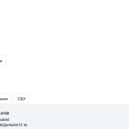
ди
ання
СБУ
ванні
відальності за