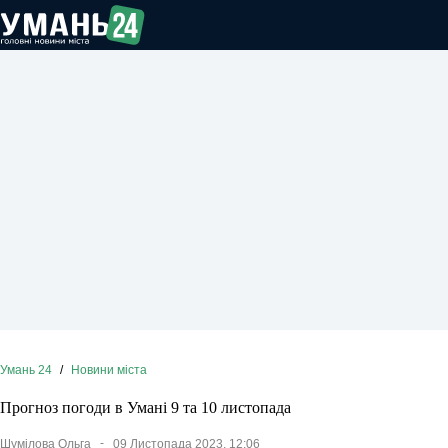
Перейти
до
вмісту
Умань 24
/
Новини міста
Прогноз погоди в Умані 9 та 10 листопада
Шумілова Ольга
09 Листопада 2023, 12:06