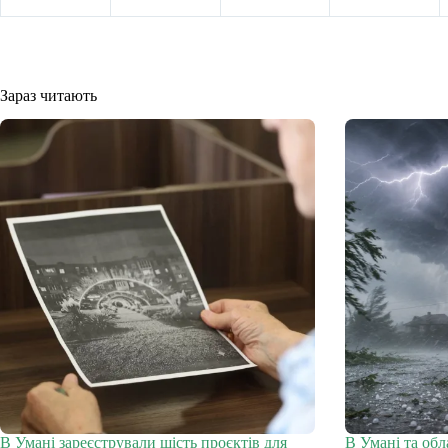
Зараз читають
В Умані зареєстрували шість проєктів для
В Умані та об