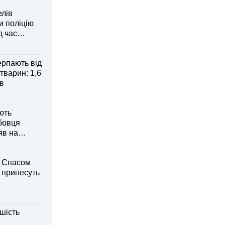
елів
 поліцію
д час
рпають від
тварин: 1,6
ів
ють
бовця
яв на
м Спасом
і принесуть
шість