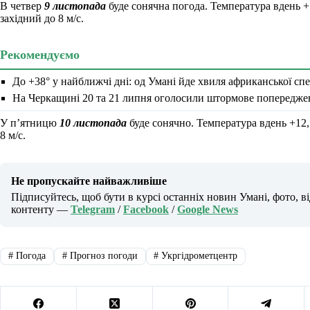
В четвер
9 листопада
буде сонячна погода. Температура вдень +1
західний до 8 м/с.
Рекомендуємо
До +38° у найближчі дні: од Умані йде хвиля африканської сп
На Черкащині 20 та 21 липня оголосили штормове попереджен
У п’ятницю
10 листопада
буде сонячно. Температура вдень +12,
8 м/с.
Не пропускайте найважливіше
Підписуйтесь, щоб бути в курсі останніх новин Умані, фото, в
контенту —
Telegram
/
Facebook
/
Google News
#
Погода
#
Прогноз погоди
#
Укргідрометцентр