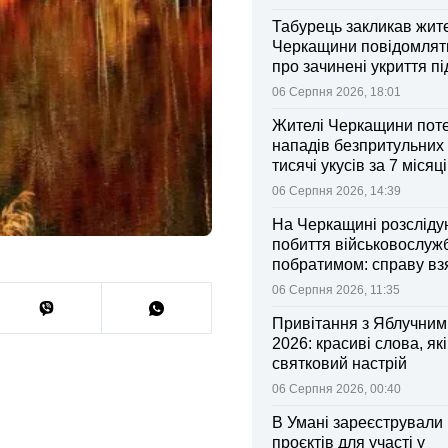
Табурець закликав жит
Черкащини повідомляти
про зачинені укриття пі
тривоги
06 Серпня 2026, 18:01
Жителі Черкащини поте
нападів безпритульних 
тисячі укусів за 7 місяц
06 Серпня 2026, 14:39
На Черкащині розсліду
побиття військовослуж
побратимом: справу вз
контроль Лубінець
06 Серпня 2026, 11:35
Привітання з Яблучни
2026: красиві слова, як
святковий настрій
06 Серпня 2026, 00:40
В Умані зареєстрували 
проєктів для участі у