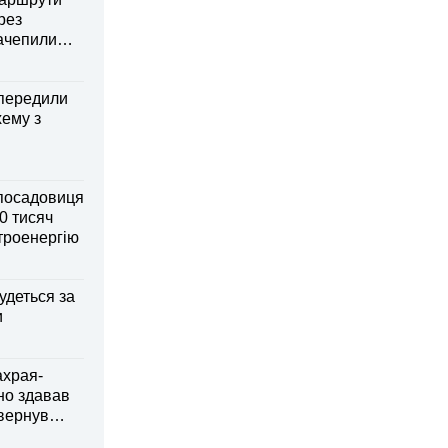
рез
зачепили
передили
хему з
посадовиця
0 тисяч
ктроенергію
удеться за
и
ахрая-
но здавав
овернув