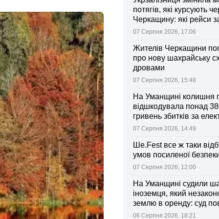
потягів, які курсують че
Черкащину: які рейси 
зміни
07 Серпня 2026, 17:06
Жителів Черкащини по
про нову шахрайську с
дровами
07 Серпня 2026, 15:48
На Уманщині колишня 
відшкодувала понад 38
гривень збитків за еле
07 Серпня 2026, 14:49
Ше.Fest все ж таки відб
умов посиленої безпек
07 Серпня 2026, 12:00
На Уманщині судили ш
іноземця, який незакон
землю в оренду: суд п
ділянки громаді
06 Серпня 2026, 18:21