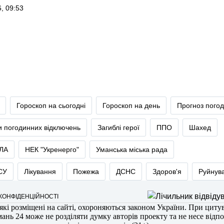
, 09:53
Гороскоп на сьогодні
Гороскоп на день
Прогноз пого
и погодинних відключень
Загиблі герої
ППО
Шахед
ЛА
НЕК "Укренерго"
Уманська міська рада
СУ
Лікування
Пожежа
ДСНС
Здоров'я
Руйнув
 КОНФІДЕНЦІЙНОСТІ
 які розміщені на сайті, охороняються законом України. При циту
мань 24 може не розділяти думку авторів проекту та не несе відпо