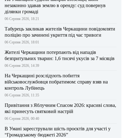
незаконно здавав землю в оренду: суд повернув
ділянки громаді
06 Серпня 2026, 18:21
Табурець закликав жителів Черкащини повідомляти
поліцію про зачинені укриття під час тривоги
06 Серпня 2026, 18:01
Жителі Черкащини потерпають від нападів
безпритульних тварин: 1,6 тисячі укусів за 7 місяців
06 Серпня 2026, 14:39
На Черкащині розслідують побиття
військовослужбовця побратимом: справу взяв на
контроль Лубінець
06 Серпня 2026, 11:35
Привітання з Яблучним Спасом 2026: красиві слова,
які принесуть святковий настрій
06 Серпня 2026, 00:40
В Умані зареєстрували шість проєктів для участі у
“Громадському бюджеті 2026”