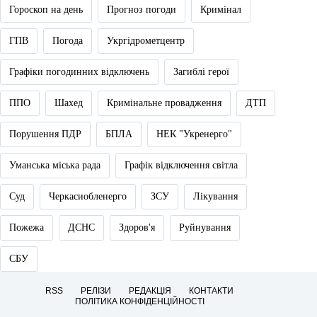
Гороскоп на день
Прогноз погоди
Кримінал
ГПВ
Погода
Укргідрометцентр
Графіки погодинних відключень
Загиблі герої
ППО
Шахед
Кримінальне провадження
ДТП
Порушення ПДР
БПЛА
НЕК "Укренерго"
Уманська міська рада
Графік відключення світла
Суд
Черкасиобленерго
ЗСУ
Лікування
Пожежа
ДСНС
Здоров'я
Руйнування
СБУ
RSS
РЕЛІЗИ
РЕДАКЦІЯ
КОНТАКТИ
ПОЛІТИКА КОНФІДЕНЦІЙНОСТІ