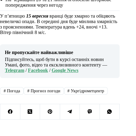
попередження через негоду
У п’ятницю
15 вересня
вранці буде хмарно та обіцяють
невеличкі опади. В середині дня буде мінлива хмарність
з проясненнями. Температура вдень +24, вночі +13.
Вітер північний 8 м/с.
Не пропускайте найважливіше
Підписуйтесь, щоб бути в курсі останніх новин
Умані, фото, відео та ексклюзивного контенту —
Telegram
/
Facebook
/
Google News
#
Погода
#
Прогноз погоди
#
Укргідрометцентр