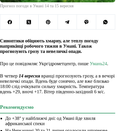
Прогноз погоди в Умані 14 та 15 вересня
Синоптики обіцяють хмарну, але теплу погоду
наприкінці робочого тижня в Умані. Також
прогнозують грозу та невеличкі опади.
Про це повідомляє Укргідрометцентр, пише
Умань24
.
В четвер
14 вересня
вранці прогнозують грозу, а в вечорі
невеличкі опади. Вдень буде сонячно, але вже близько
18:00 слід очікувати сильну хмарність. Температура
вдень +29, вночі +17. Вітер південно-західний 6 м/с.
Рекомендуємо
До +38° у найближчі дні: од Умані йде хвиля
африканської спеки
На Черкащині 20 та 21 липня оголосили штормове