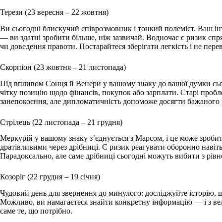
Терези (23 вересня – 22 жовтня)
Ви сьогодні блискучий співрозмовник і тонкий полеміст. Ваш інт
— ви здатні зробити більше, ніж зазвичай. Водночас є ризик сп
чи доведення правоти. Постарайтеся зберігати легкість і не пер
Скорпіон (23 жовтня – 21 листопада)
Під впливом Сонця й Венери у вашому знаку до вашої думки сьо
чітку позицію щодо фінансів, покупок або зарплати. Старі про
занепокоєння, але дипломатичність допоможе досягти бажаного р
Стрілець (22 листопада – 21 грудня)
Меркурій у вашому знаку з’єднується з Марсом, і це може зроби
дратівливими через дрібниці. Є ризик реагувати оборонно навіть 
Парадоксально, але саме дрібниці сьогодні можуть вибити з рівн
Козоріг (22 грудня – 19 січня)
Чудовий день для звернення до минулого: досліджуйте історію, ш
Можливо, ви намагаєтеся знайти конкретну інформацію — і з в
саме те, що потрібно.