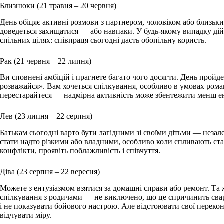
Близнюки (21 травня – 20 червня)
День обіцяє активні розмови з партнером, чоловіком або близь
доведеться захищатися — або навпаки. У будь-якому випадку дій
спільних цілях: співпраця сьогодні дасть обопільну користь.
Рак (21 червня – 22 липня)
Ви сповнені амбіцій і прагнете багато чого досягти. День пройд
розважайся». Вам хочеться спілкування, особливо в умовах ром
перестарайтеся — надмірна активність може збентежити менш е
Лев (23 липня – 22 серпня)
Батькам сьогодні варто бути лагідними зі своїми дітьми — незале
стати надто різкими або владними, особливо коли спливають ст
конфлікти, проявіть поблажливість і співчуття.
Діва (23 серпня – 22 вересня)
Можете з ентузіазмом взятися за домашні справи або ремонт. Та 
спілкування з родичами — не виключено, що це спричинить сва
і не показувати бойового настрою. Але відстоювати свої переко
відчувати міру.