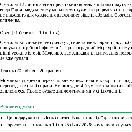
Сьогодні 12 листопада на представників знаків впливатимуть маг
енергії дня, завдяки чому ми можемо дуже гостро реагувати на д
не підходить для ухвалення вважливих рішень або змін. Сьогодні
близьким.
Овен (21 березня – 19 квітня)
Сьогодні ви сповнені ентузіазму до нових ідей. Гарний час, щоб
пошуках потрібної інформації — ретроградний Меркурій цьому 
цінні уроки з історії. Можливо, вас зацікавить планування подо
де вже бували.
Телець (20 квітня – 20 травня)
Можливі суперечки через спільне майно, податки, борги чи сп
переглядаєте старі справи. Ви розсудливі й умієте захищати свої 
хвилюйтеся. Просто будьте дипломатичними у спілкуванні.
Рекомендуємо
Що подарувати на День святого Валентина: ідеї для кожного з
Гороскоп на тиждень з 19 по 25 січня 2026: кому посміхнуться