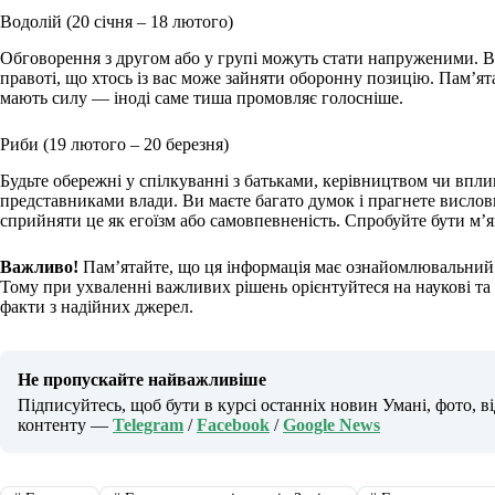
Водолій (20 січня – 18 лютого)
Обговорення з другом або у групі можуть стати напруженими. Ви
правоті, що хтось із вас може зайняти оборонну позицію. Пам’ят
мають силу — іноді саме тиша промовляє голосніше.
Риби (19 лютого – 20 березня)
Будьте обережні у спілкуванні з батьками, керівництвом чи вп
представниками влади. Ви маєте багато думок і прагнете вислов
сприйняти це як егоїзм або самовпевненість. Спробуйте бути м
Важливо!
Пам’ятайте, що ця інформація має ознайомлювальний 
Тому при ухваленні важливих рішень орієнтуйтеся на наукові та а
факти з надійних джерел.
Не пропускайте найважливіше
Підписуйтесь, щоб бути в курсі останніх новин Умані, фото, в
контенту —
Telegram
/
Facebook
/
Google News