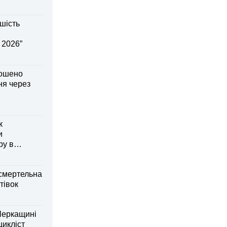
шість
 2026”
лошено
я через
к
и
ру в
смертельна
тівок
Черкащині
оцикліст