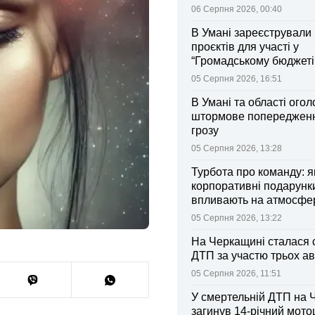
06 Серпня 2026, 00:40
В Умані зареєстрували 
проєктів для участі у
“Громадському бюджеті
05 Серпня 2026, 16:51
В Умані та області ого
штормове попередженн
грозу
05 Серпня 2026, 13:28
Турбота про команду: я
корпоративні подарунк
впливають на атмосфе
колективі
05 Серпня 2026, 13:22
На Черкащині сталася 
ДТП за участю трьох ав
05 Серпня 2026, 11:51
У смертельній ДТП на 
загинув 14-річний мот