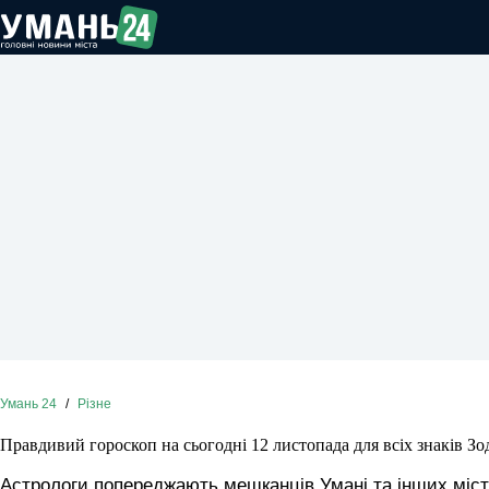
Перейти
до
вмісту
Умань 24
/
Різне
Правдивий гороскоп на сьогодні 12 листопада для всіх знаків Зо
Астрологи попереджають мешканців Умані та інших міст 