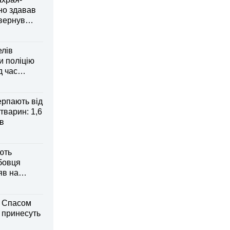
но здавав
овернув
елів
 поліцію
д час
рпають від
тварин: 1,6
ів
ють
бовця
яв на
м Спасом
і принесуть