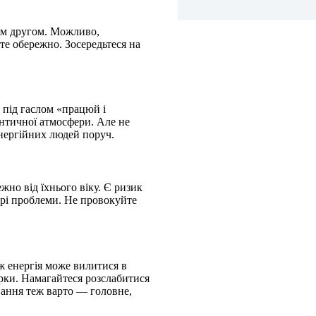
ким другом. Можливо,
те обережно. Зосередьтеся на
е під гаслом «працюй і
античної атмосфери. Але не
нергійних людей поруч.
жно від їхнього віку. Є ризик
арі проблеми. Не провокуйте
ж енергія може вилитися в
рки. Намагайтеся розслабитися
нання теж варто — головне,