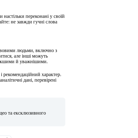
 настільки переконані у своїй
айте: не завжди гучні слова
ливовими людьми, включно з
итися, але інші можуть
’якшими й уважнішими.
і рекомендаційний характер.
налітичні дані, перевірені
ідео та ексклюзивного