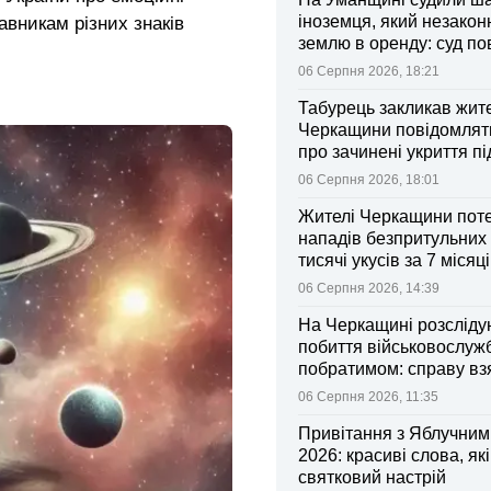
іноземця, який незакон
авникам різних знаків
землю в оренду: суд п
ділянки громаді
06 Серпня 2026, 18:21
Табурець закликав жит
Черкащини повідомляти
про зачинені укриття пі
тривоги
06 Серпня 2026, 18:01
Жителі Черкащини поте
нападів безпритульних 
тисячі укусів за 7 місяц
06 Серпня 2026, 14:39
На Черкащині розсліду
побиття військовослуж
побратимом: справу вз
контроль Лубінець
06 Серпня 2026, 11:35
Привітання з Яблучни
2026: красиві слова, як
святковий настрій