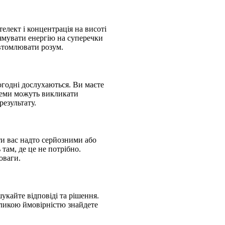
елект і концентрація на висоті
рямувати енергію на суперечки
евтомлювати розум.
годні дослухаються. Ви маєте
блеми можуть викликати
езультату.
ти вас надто серйозними або
там, де це не потрібно.
оваги.
укайте відповіді та рішення.
еликою ймовірністю знайдете