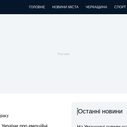
ГОЛОВНЕ
НОВИНИ МІСТА
ЧЕРКАЩИНА
СПОРТ
Останні новини
діаку
України про емоційні
На Уманщині судили ш