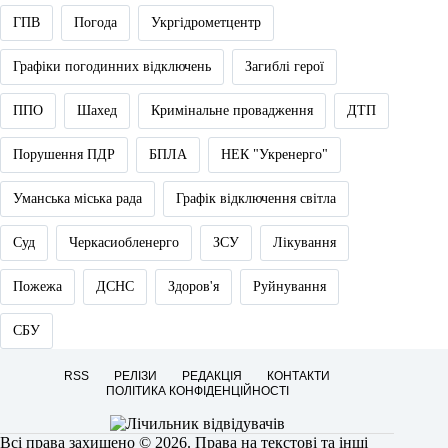
ГПВ
Погода
Укргідрометцентр
Графіки погодинних відключень
Загиблі герої
ППО
Шахед
Кримінальне провадження
ДТП
Порушення ПДР
БПЛА
НЕК "Укренерго"
Уманська міська рада
Графік відключення світла
Суд
Черкасиобленерго
ЗСУ
Лікування
Пожежа
ДСНС
Здоров'я
Руйнування
СБУ
RSS
РЕЛІЗИ
РЕДАКЦІЯ
КОНТАКТИ
ПОЛІТИКА КОНФІДЕНЦІЙНОСТІ
Всі права захищено © 2026. Права на текстові та інші