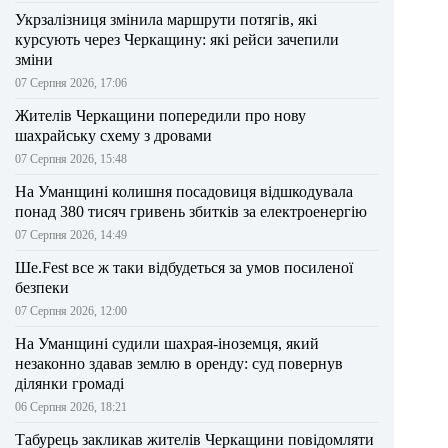
Укрзалізниця змінила маршрути потягів, які
курсують через Черкащину: які рейси зачепили
зміни
07 Серпня 2026, 17:06
Жителів Черкащини попередили про нову
шахрайську схему з дровами
07 Серпня 2026, 15:48
На Уманщині колишня посадовиця відшкодувала
понад 380 тисяч гривень збитків за електроенергію
07 Серпня 2026, 14:49
Ше.Fest все ж таки відбудеться за умов посиленої
безпеки
07 Серпня 2026, 12:00
На Уманщині судили шахрая-іноземця, який
незаконно здавав землю в оренду: суд повернув
ділянки громаді
06 Серпня 2026, 18:21
Табурець закликав жителів Черкащини повідомляти