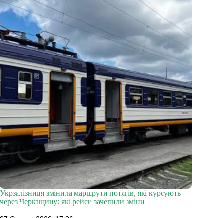
Укрзалізниця змінила маршрути потягів, які курсують
через Черкащину: які рейси зачепили зміни