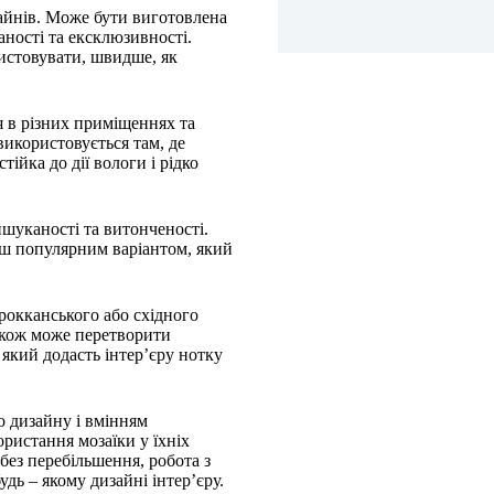
зайнів. Може бути виготовлена
аності та ексклюзивності.
ристовувати, швидше, як
я в різних приміщеннях та
використовується там, де
тійка до дії вологи і рідко
ишуканості та витонченості.
льш популярним варіантом, який
рокканського або східного
акож може перетворити
 який додасть інтер’єру нотку
о дизайну і вмінням
ристання мозаїки у їхніх
без перебільшення, робота з
дь – якому дизайні інтер’єру.