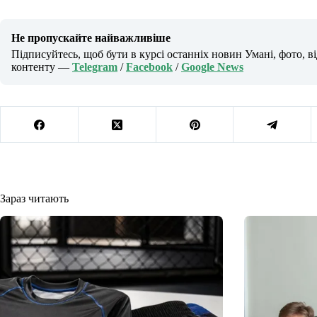
Не пропускайте найважливіше
Підписуйтесь, щоб бути в курсі останніх новин Умані, фото, в
контенту —
Telegram
/
Facebook
/
Google News
Зараз читають