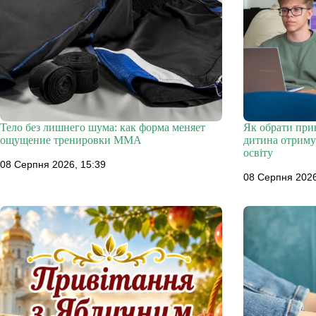
Тело без лишнего шума: как форма меняет
Як обрати прив
ощущение тренировки ММА
дитина отриму
освіту
08 Серпня 2026, 15:39
08 Серпня 2026