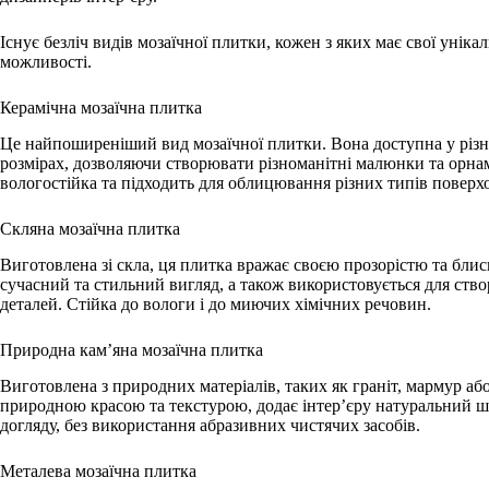
Існує безліч видів мозаїчної плитки, кожен з яких має свої уніка
можливості.
Керамічна мозаїчна плитка
Це найпоширеніший вид мозаїчної плитки. Вона доступна у різн
розмірах, дозволяючи створювати різноманітні малюнки та орна
вологостійка та підходить для облицювання різних типів поверх
Скляна мозаїчна плитка
Виготовлена зі скла, ця плитка вражає своєю прозорістю та блис
сучасний та стильний вигляд, а також використовується для ств
деталей. Стійка до вологи і до миючих хімічних речовин.
Природна кам’яна мозаїчна плитка
Виготовлена з природних матеріалів, таких як граніт, мармур аб
природною красою та текстурою, додає інтер’єру натуральний ш
догляду, без використання абразивних чистячих засобів.
Металева мозаїчна плитка