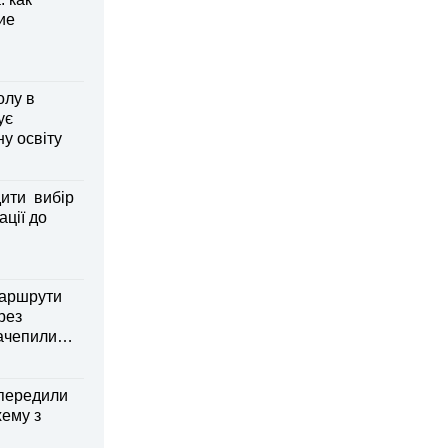
ие
олу в
ує
ну освіту
дити вибір
ації до
маршрути
рез
зачепили
передили
хему з