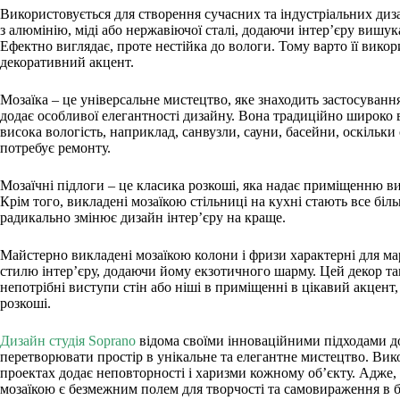
Використовується для створення сучасних та індустріальних ди
з алюмінію, міді або нержавіючої сталі, додаючи інтер’єру вишук
Ефектно виглядає, проте нестійка до вологи. Тому варто її вико
декоративний акцент.
Мозаїка – це універсальне мистецтво, яке знаходить застосуванн
додає особливої елегантності дизайну. Вона традиційно широко 
висока вологість, наприклад, санвузли, сауни, басейни, оскільки с
потребує ремонту.
Мозаїчні підлоги – це класика розкоші, яка надає приміщенню в
Крім того, викладені мозаїкою стільниці на кухні стають все бі
радикально змінює дизайн інтер’єру на краще.
Майстерно викладені мозаїкою колони і фризи характерні для ма
стилю інтер’єру, додаючи йому екзотичного шарму. Цей декор т
непотрібні виступи стін або ніші в приміщенні в цікавий акцент,
розкоші.
Дизайн студія Soprano
відома своїми інноваційними підходами д
перетворювати простір в унікальне та елегантне мистецтво. Вико
проектах додає неповторності і харизми кожному об’єкту. Адже, 
мозаїкою є безмежним полем для творчості та самовираження в бу