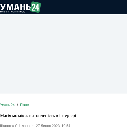
Перейти
до
вмісту
Умань 24
/
Різне
Магія мозаїки: витонченість в інтер’єрі
Шаровка Світлана
27 Липня 2023, 10:54