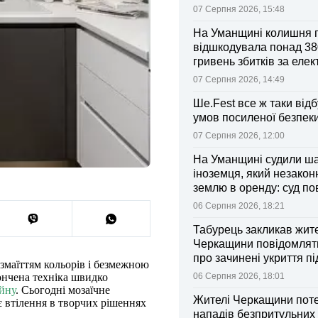
07 Серпня 2026, 15:48
На Уманщині колишня 
відшкодувала понад 38
гривень збитків за еле
07 Серпня 2026, 14:49
Ше.Fest все ж таки відб
умов посиленої безпек
07 Серпня 2026, 12:00
На Уманщині судили ш
іноземця, який незакон
землю в оренду: суд п
ділянки громаді
06 Серпня 2026, 18:21
Табурець закликав жит
Черкащини повідомляти
про зачинені укриття пі
змаїттям кольорів і безмежною
тривоги
06 Серпня 2026, 18:01
ончена техніка швидко
айну
. Сьогодні мозаїчне
Жителі Черкащини поте
 втілення в творчих рішеннях
нападів безпритульних 