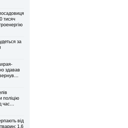
посадовиця
0 тисяч
ктроенергію
удеться за
и
ахрая-
но здавав
овернув
елів
 поліцію
д час
рпають від
тварин: 1,6