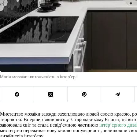
Магія мозаїки: витонченість в інтер'єрі
Мистецтво мозаїки завжди захоплювало людей своєю красою, ро
творчістю. Вперше з’явившись у Стародавньому Єгипті, ця вит
завоювала світ та стала невід’ємною частиною
інтер’єрного диз
мистецтво переживає нову хвилю популярності, знайшовши своє
дизайнерів інтер’єру.