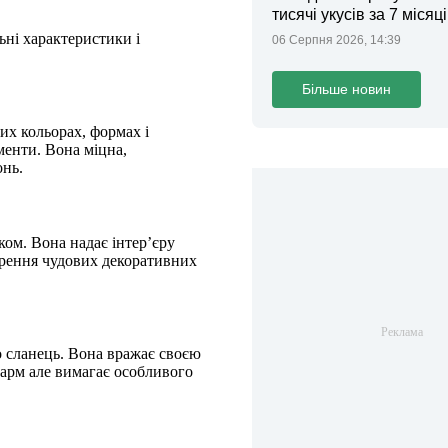
тисячі укусів за 7 місяц
льні характеристики і
06 Серпня 2026, 14:39
Більше новин
их кольорах, формах і
менти. Вона міцна,
онь.
ком. Вона надає інтер’єру
орення чудових декоративних
о сланець. Вона вражає своєю
арм але вимагає особливого