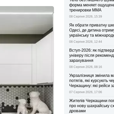
форма меняет ощущен
тренировки ММА
08 Серпня 2026, 15:39
Як обрати приватну шк
Одесі, де дитина отрим
українську та міжнарод
08 Серпня 2026, 12:44
Вступ-2026: як підтвер
універу після рекоменд
зарахування
08 Серпня 2026, 08:16
Укрзалізниця змінила 
потягів, які курсують че
Черкащину: які рейси 
зміни
07 Серпня 2026, 17:06
Жителів Черкащини по
про нову шахрайську с
дровами