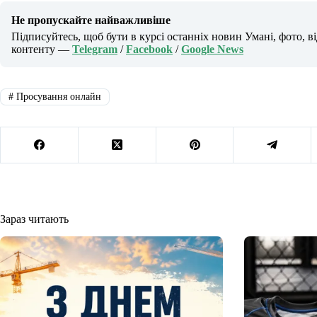
Не пропускайте найважливіше
Підписуйтесь, щоб бути в курсі останніх новин Умані, фото, в
контенту —
Telegram
/
Facebook
/
Google News
#
Просування онлайн
Зараз читають