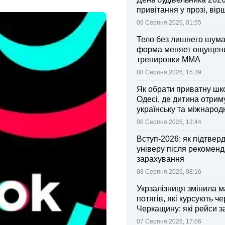
привітання у прозі, вір
09 Серпня 2026, 01:55
Тело без лишнего шума:
форма меняет ощущен
тренировки ММА
08 Серпня 2026, 15:39
Як обрати приватну шк
Одесі, де дитина отрим
українську та міжнарод
08 Серпня 2026, 12:44
Вступ-2026: як підтвер
універу після рекоменд
зарахування
08 Серпня 2026, 08:16
Укрзалізниця змінила 
потягів, які курсують че
Черкащину: які рейси 
зміни
07 Серпня 2026, 17:06