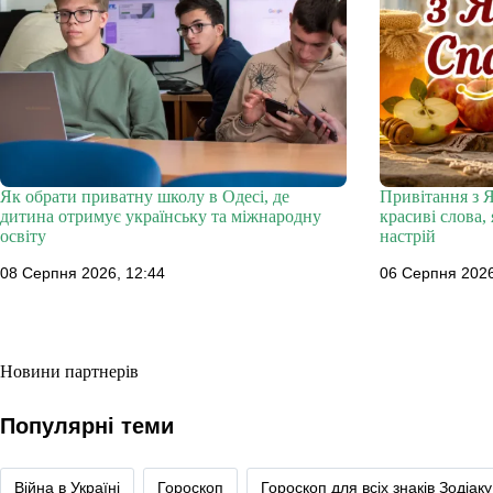
Як обрати приватну школу в Одесі, де
Привітання з 
дитина отримує українську та міжнародну
красиві слова,
освіту
настрій
08 Серпня 2026, 12:44
06 Серпня 2026
Новини партнерів
Популярні теми
Війна в Україні
Гороскоп
Гороскоп для всіх знаків Зодіаку