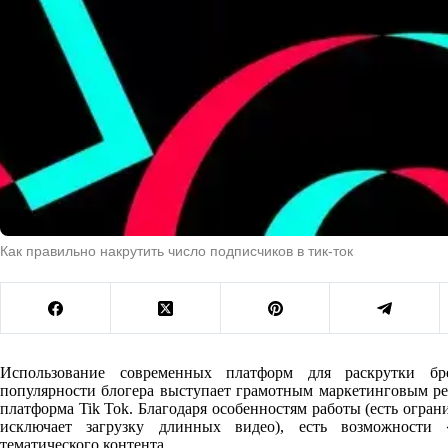
Как правильно накрутить число подписчиков в тик-ток
Использование современных платформ для раскрутки б
популярности блогера выступает грамотным маркетинговым р
платформа Tik Tok. Благодаря особенностям работы (есть огран
исключает загрузку длинных видео), есть возможности 
тематического контента.