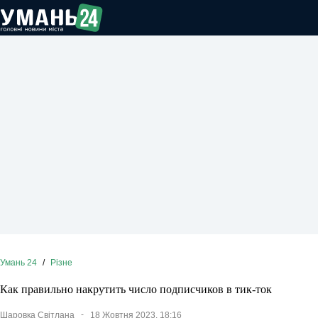
Перейти
до
вмісту
Умань 24
/
Різне
Как правильно накрутить число подписчиков в тик-ток
Шаровка Світлана
18 Жовтня 2023, 18:16