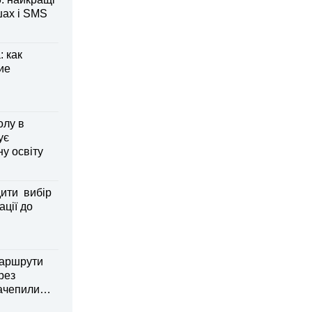
шах і SMS
 как
ие
олу в
ує
ну освіту
дити вибір
ації до
маршрути
рез
зачепили