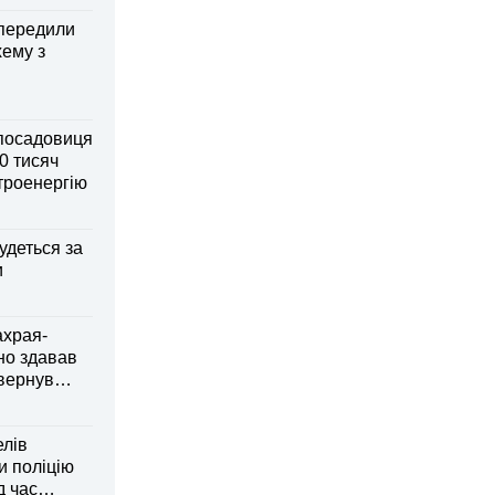
передили
хему з
посадовиця
0 тисяч
ктроенергію
удеться за
и
ахрая-
но здавав
овернув
елів
 поліцію
д час