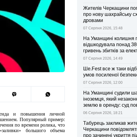
Жителів Черкащини по
про нову шахрайську с
дровами
07 Серпня 2026, 15:48
На Уманщині колишня 
відшкодувала понад 38
гривень збитків за еле
07 Серпня 2026, 14:49
Ше.Fest все ж таки відб
умов посиленої безпек
07 Серпня 2026, 12:00
На Уманщині судили ш
іноземця, який незакон
землю в оренду: суд п
ділянки громаді
06 Серпня 2026, 18:21
ренда и повышения личной
ешением. Популярный пример:
Табурець закликав жит
ичения по времени ролика, что
Черкащини повідомляти
«заливки» большого объема
про зачинені укриття пі