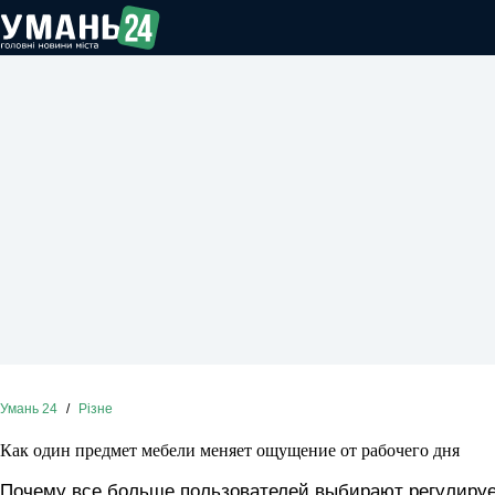
Перейти
до
вмісту
Умань 24
/
Різне
Как один предмет мебели меняет ощущение от рабочего дня
Почему все больше пользователей выбирают регулиру