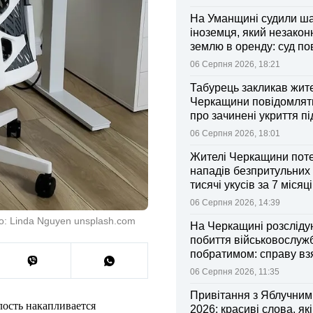
На Уманщині судили ш
іноземця, який незакон
землю в оренду: суд п
ділянки громаді
06 Серпня 2026, 18:21
Табурець закликав жит
Черкащини повідомляти
про зачинені укриття пі
тривоги
06 Серпня 2026, 18:01
Жителі Черкащини поте
нападів безпритульних 
тисячі укусів за 7 місяц
06 Серпня 2026, 14:39
: Linda Nguyen unsplash.com
На Черкащині розсліду
побиття військовослуж
побратимом: справу вз
контроль Лубінець
06 Серпня 2026, 11:35
Привітання з Яблучни
лость накапливается
2026: красиві слова, як