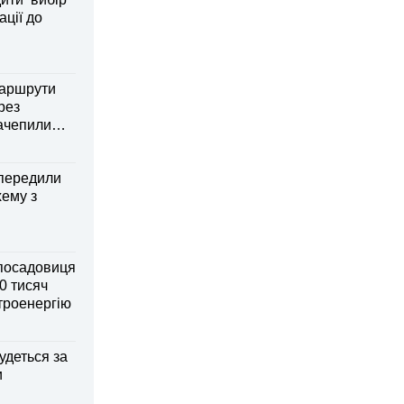
ації до
маршрути
рез
зачепили
передили
хему з
посадовиця
0 тисяч
ктроенергію
удеться за
и