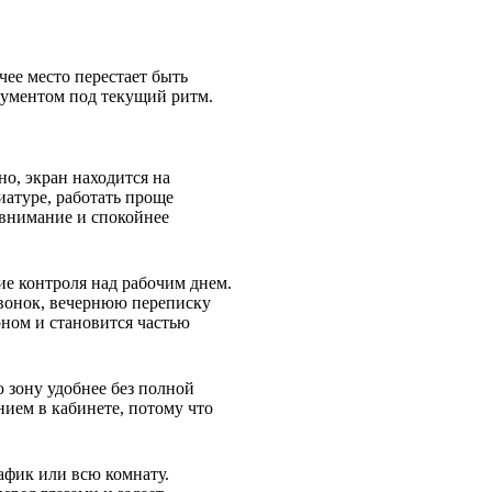
ее место перестает быть
рументом под текущий ритм.
но, экран находится на
иатуре, работать проще
 внимание и спокойнее
е контроля над рабочим днем.
вонок, вечернюю переписку
оном и становится частью
ю зону удобнее без полной
нием в кабинете, потому что
афик или всю комнату.