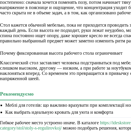
постепенно: сначала хочется поменять позу, потом начинает тяну
напряжение в пояснице и ощущение, что концентрация уходит 
часто скрыта не в объеме задач, а в том, как организовано рабоче
Стол кажется обычной мебелью, пока не приходится проводить з
каждый день. Если высота не подходит, руки лежат неудобно, м
спина постоянно ищет опору, даже хорошее кресло не всегда сп
правильно выбранный предмет может заметно изменить ритм ра
Почему фиксированная высота рабочего стола ограничивает
Классический стол заставляет человека подстраиваться под меб
слишком высоким, другому — низким, а при работе за ноутбуко
наклоняться вперед. Со временем это превращается в привычку
напряженной шеей.
Рекомендуємо
Меблі для готелів: що важливо врахувати при комплектації но
Как выбрать идеальную кровать для уюта и комфорта
Гибкое рабочее место устроено иначе. В каталоге
https://ideskstor
category/stol/stoly-s-regulirovkoj/
можно подобрать решения, котор