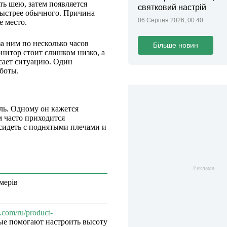
ть шею, затем появляется
святковий настрій
быстрее обычного. Причина
06 Серпня 2026, 00:40
е место.
а ним по несколько часов
Більше новин
онитор стоит слишком низко, а
асает ситуацию. Один
боты.
ель. Одному он кажется
м часто приходится
 сидеть с поднятыми плечами и
мерів
e.com/ru/product-
ые помогают настроить высоту