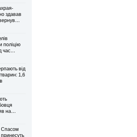
ахрая-
но здавав
овернув
елів
 поліцію
д час
рпають від
тварин: 1,6
ів
ють
бовця
яв на
м Спасом
і принесуть