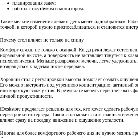
планирования задач;
работы с ноутбуком и монитором.
Такие мелкие изменения делают день менее однообразным. Рабоч
точкой, к которой нужно приспосабливаться, и становится инст
Почему стол влияет не только на спину
Комфорт связан не только с осанкой. Когда руки лежат естествен
нормальной высоте, а поверхность не заставляет тянуться к клав
психологически. Меньше раздражают мелочи, легче удерживать
возвращаться к задачам после перерыва.
Хороший cтол с регулировкой высоты помогает создать ощущени
Его можно настроить под утреннюю концентрацию, активный з
или короткую задачу стоя. В результате мебель перестает быть ф
личной продуктивности.
iDeskstore предлагает решения для тех, кто хочет сделать рабочу
перестройки интерьера. Такой стол может стать главным измене
влияет сразу на посадку, движение и ощущение усталости.
Иногда для более комфортного рабочего дня не нужно менять гр