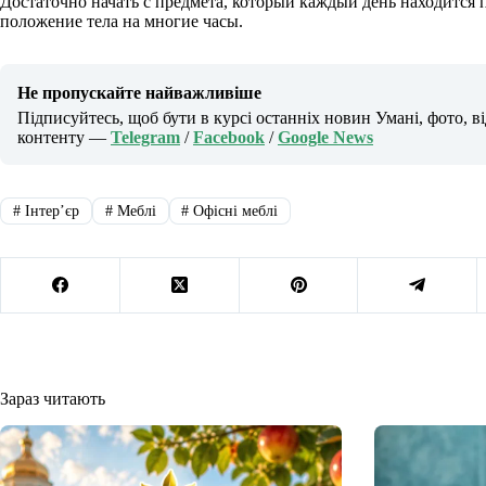
Достаточно начать с предмета, который каждый день находится п
положение тела на многие часы.
Не пропускайте найважливіше
Підписуйтесь, щоб бути в курсі останніх новин Умані, фото, в
контенту —
Telegram
/
Facebook
/
Google News
#
Інтерʼєр
#
Меблі
#
Офісні меблі
Зараз читають