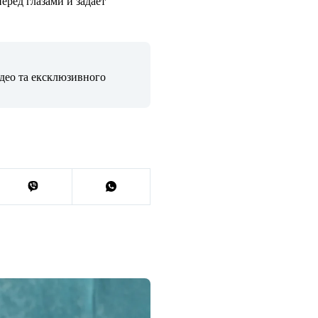
еред глазами и задает
ідео та ексклюзивного