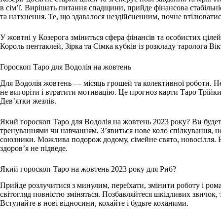
в сім’ї. Вирішать питання спадщини, прийде фінансова стабільніст
та натхнення. Те, що здавалося нездійсненним, почне втілюватис
У жовтні у Козерога зміниться сфера фінансів та особистих ціле
Король пентаклей, Зірка та Сімка кубків із розкладу таролога Ві
Гороскоп Таро для Водолія на жовтень
Для Водолія жовтень — місяць грошей та колективної роботи. Н
не вигоріти і втратити мотивацію. Це прогноз карти Таро Трійки
Дев’ятки жезлів.
Який гороскоп Таро для Водолія на жовтень 2023 року? Ви буде
тренуваннями чи навчанням. З’явиться нове коло спілкування, но
союзники. Можлива подорож додому, сімейне свято, новосілля. Ен
здоров’я не підведе.
Який гороскоп Таро на жовтень 2023 року для Риб?
Прийде розлучитися з минулим, переїхати, змінити роботу і ром
світогляд повністю зміняться. Позбавляйтеся шкідливих звичок, 
Вступайте в нові відносини, кохайте і будьте коханими.