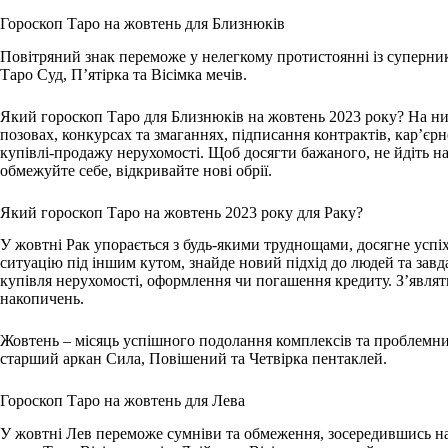
Гороскоп Таро на жовтень для Близнюків
Повітряний знак переможе у нелегкому протистоянні із суперни
Таро Суд, П’ятірка та Вісімка мечів.
Який гороскоп Таро для Близнюків на жовтень 2023 року? На ни
позовах, конкурсах та змаганнях, підписання контрактів, кар’єр
купівлі-продажу нерухомості. Щоб досягти бажаного, не йдіть на
обмежуйте себе, відкривайте нові обрії.
Який гороскоп Таро на жовтень 2023 року для Раку?
У жовтні Рак упорається з будь-якими труднощами, досягне успі
ситуацію під іншим кутом, знайде новий підхід до людей та завд
купівля нерухомості, оформлення чи погашення кредиту. З’являть
накопичень.
Жовтень – місяць успішного подолання комплексів та проблемни
старший аркан Сила, Повішений та Четвірка пентаклей.
Гороскоп Таро на жовтень для Лева
У жовтні Лев переможе сумніви та обмеження, зосередившись на