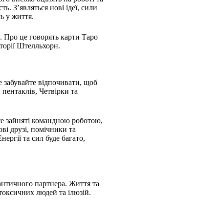
ь. З’являться нові ідеї, сили
ь у життя.
й. Про це говорять карти Таро
кторії Штелльхорн.
е забувайте відпочивати, щоб
 пентаклів, Четвірки та
те зайняті командною роботою,
ві друзі, помічники та
ергії та сил буде багато,
античного партнера. Життя та
токсичних людей та ілюзій.