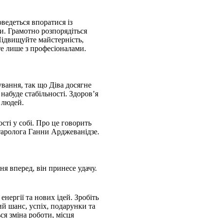
ведеться впоратися із
и. Грамотно розпорядіться
Підвищуйте майстерність,
е лише з професіоналами.
ування, так що Діва досягне
набуде стабільності. Здоров’я
 людей.
сті у собі. Про це говорить
 таролога Ганни Арджеванідзе.
я вперед, він принесе удачу.
нергії та нових ідей. Зробіть
ий шанс, успіх, подарунки та
ся зміна роботи, місця