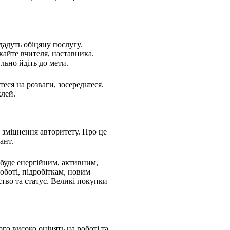
адуть обіцяну послугу.
кайте вчителя, наставника.
льно йдіть до мети.
еся на розваги, зосередьтеся.
клей.
а зміцнення авторитету. Про це
ант.
 буде енергійним, активним,
оботі, підробіткам, новим
тво та статус. Великі покупки
ого високо оцінять на роботі та