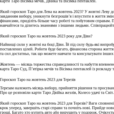
карти Таро Вісімка мечів, Двійка та Вісімка пентаклей.
Який гороскоп Таро для Лева на жовтень 2023? У жовтні Леву до
завданням вибору, уникнути безгрошів’я і впустити в життя змін
фінансами, приділіть більше часу роботі та побутовим справам. 
навчайтеся та ділитесь знаннями з іншими людьми. Співпрацюйт
Який гороскоп Таро на жовтень 2023 року для Діви?
Найвищі сили у жовтні на боці Діви. Їй під силу будь-які випроб
поставлених цілей. Роботи буде багато, фінансова сторона життя 
та сил достатньо, так що можете навчати та консультувати інших
Жовтень — місяць торжества справедливості та набуття впевнено
карта Таро Суд, П’ятірка мечів та Вісімка пентаклей із розкладу
Гороскоп Таро на жовтень 2023 для Терезів
Терезам належить місяць вибору, прийняття рішення та просуванн
Про це розповіли карти Таро Двійка жезлів, Колесо удачі та Світ.
Який гороскоп Таро на жовтень 2023 для Терезів? Ваги сповнені е
крок уперед, завершіть старі справи та почніть нові. Прийде нов
гроші. Багато хто купить авто або вирушить у подорож. Очікуєть