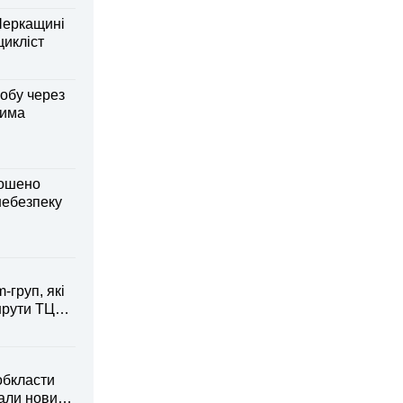
Черкащині
оцикліст
обу через
дима
лошено
небезпеку
-груп, які
рути ТЦК
обкласти
вали новий