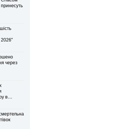
і принесуть
шість
 2026”
лошено
я через
к
и
ру в
смертельна
тівок