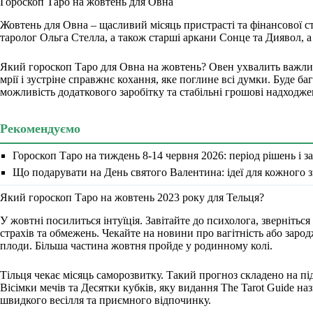
Гороскоп Таро на жовтень для Овна
Жовтень для Овна – щасливий місяць пристрасті та фінансової ст
таролог Ольга Стелла, а також старші аркани Сонце та Диявол, а
Який гороскоп Таро для Овна на жовтень? Овен ухвалить важли
мрії і зустріне справжнє кохання, яке поглине всі думки. Буде ба
можливість додаткового заробітку та стабільні грошові надходже
Рекомендуємо
Гороскоп Таро на тиждень 8-14 червня 2026: період рішень і з
Що подарувати на День святого Валентина: ідеї для кожного з
Який гороскоп Таро на жовтень 2023 року для Тельця?
У жовтні посилиться інтуїція. Завітайте до психолога, зверніться
страхів та обмежень. Чекайте на новини про вагітність або зарод
плоди. Більша частина жовтня пройде у родинному колі.
Тільця чекає місяць саморозвитку. Такий прогноз складено на пі
Вісімки мечів та Десятки кубків, яку видання The Tarot Guide н
швидкого весілля та приємного відпочинку.