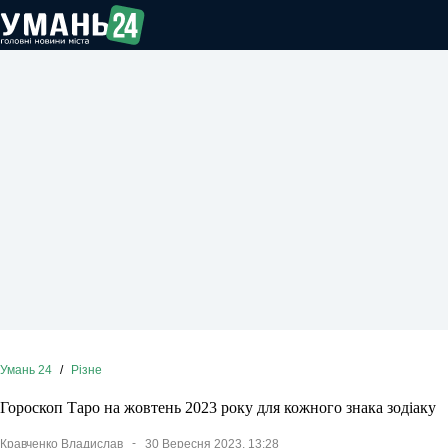
Перейти
до
вмісту
Умань 24
/
Різне
Гороскоп Таро на жовтень 2023 року для кожного знака зодіаку
Кравченко Владислав
30 Вересня 2023, 13:28