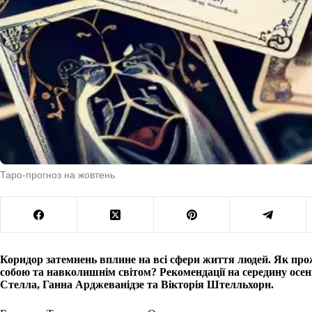
Таро-прогноз на жовтень
Коридор затемнень вплине на всі сфери життя людей. Як прож
собою та навколишнім світом? Рекомендації на середину осен
Стелла, Ганна Арджеванідзе та Вікторія Штелльхорн.