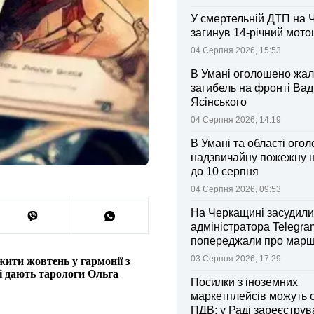
У смертельній ДТП на 
загинув 14-річний мот
04 Серпня 2026, 15:53
В Умані оголошено жал
загибель на фронті Ва
Ясінського
04 Серпня 2026, 14:19
В Умані та області ого
надзвичайну пожежну 
до 10 серпня
04 Серпня 2026, 09:53
На Черкащині засудили
адміністратора Telegram
попереджали про марш
та поліції
03 Серпня 2026, 17:29
ити жовтень у гармонії з
і дають тарологи Ольга
Посилки з іноземних
маркетплейсів можуть 
ПДВ: у Раді зареєстру