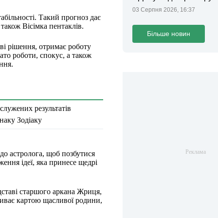
законопроєкт
03 Серпня 2026, 16:37
абільності. Такий прогноз дає
 також Вісімка пентаклів.
Більше новин
ві рішення, отримає роботу
гато роботи, спокус, а також
ння.
аслужених результатів
наку Зодіаку
 до астролога, щоб позбутися
ження ідеї, яка принесе щедрі
дставі старшого аркана Жриця,
азиває картою щасливої родини,