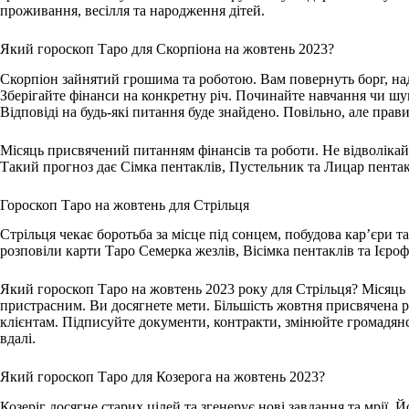
проживання, весілля та народження дітей.
Який гороскоп Таро для Скорпіона на жовтень 2023?
Скорпіон зайнятий грошима та роботою. Вам повернуть борг, над
Зберігайте фінанси на конкретну річ. Починайте навчання чи шу
Відповіді на будь-які питання буде знайдено. Повільно, але прави
Місяць присвячений питанням фінансів та роботи. Не відволікайт
Такий прогноз дає Сімка пентаклів, Пустельник та Лицар пента
Гороскоп Таро на жовтень для Стрільця
Стрільця чекає боротьба за місце під сонцем, побудова кар’єри т
розповіли карти Таро Семерка жезлів, Вісімка пентаклів та Ієроф
Який гороскоп Таро на жовтень 2023 року для Стрільця? Місяць
пристрасним. Ви досягнете мети. Більшість жовтня присвячена р
клієнтам. Підписуйте документи, контракти, змінюйте громадянс
вдалі.
Який гороскоп Таро для Козерога на жовтень 2023?
Козеріг досягне старих цілей та згенерує нові завдання та мрії. Й