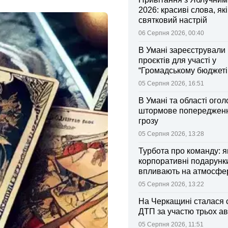
2026: красиві слова, як
святковий настрій
06 Серпня 2026, 00:40
В Умані зареєстрували 
проєктів для участі у
“Громадському бюджеті
05 Серпня 2026, 16:51
В Умані та області ого
штормове попередженн
грозу
05 Серпня 2026, 13:28
Турбота про команду: я
корпоративні подарунк
впливають на атмосфе
колективі
05 Серпня 2026, 13:22
На Черкащині сталася 
ДТП за участю трьох ав
05 Серпня 2026, 11:51