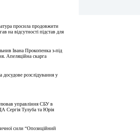
уратура просила продовжити
ав на відсутності підстав для
ільнив Івана Прокопенка з-під
ня. Апеляційна скарга
а досудове розслідування у
олював управління СБУ в
ДА Сергія Тулуба та Юрія
ітичної сили “Опозиційний