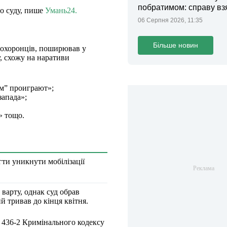
побратимом: справу вз
го суду, пише
Умань24.
контроль Лубінець
06 Серпня 2026, 11:35
Більше новин
воохоронців, поширював у
у, схожу на наративи
ом” проиграют»;
запада»;
» тощо.
ти уникнути мобілізації
 варту, однак суд обрав
й тривав до кінця квітня.
 436-2 Кримінального кодексу