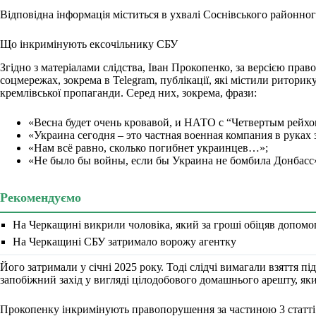
Відповідна інформація міститься в ухвалі Соснівського районно
Що інкримінують ексочільнику СБУ
Згідно з матеріалами слідства, Іван Прокопенко, за версією пра
соцмережах, зокрема в Telegram, публікації, які містили риторик
кремлівської пропаганди. Серед них, зокрема, фрази:
«Весна будет очень кровавой, и НАТО с “Четвертым рейх
«Украина сегодня – это частная военная компания в руках 
«Нам всё равно, сколько погибнет украинцев…»;
«Не было бы войны, если бы Украина не бомбила Донбасс
Рекомендуємо
На Черкащині викрили чоловіка, який за гроші обіцяв допомог
На Черкащині СБУ затримало ворожу агентку
Його затримали у січні 2025 року. Тоді слідчі вимагали взяття під
запобіжний захід у вигляді цілодобового домашнього арешту, яки
Прокопенку інкримінують правопорушення за частиною 3 статті