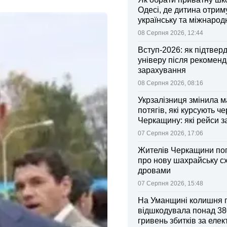
Одесі, де дитина отрим
українську та міжнарод
08 Серпня 2026, 12:44
Вступ-2026: як підтвер
універу після рекоменд
зарахування
08 Серпня 2026, 08:16
Укрзалізниця змінила 
потягів, які курсують че
Черкащину: які рейси 
зміни
07 Серпня 2026, 17:06
Жителів Черкащини по
про нову шахрайську с
дровами
07 Серпня 2026, 15:48
На Уманщині колишня 
відшкодувала понад 38
гривень збитків за еле