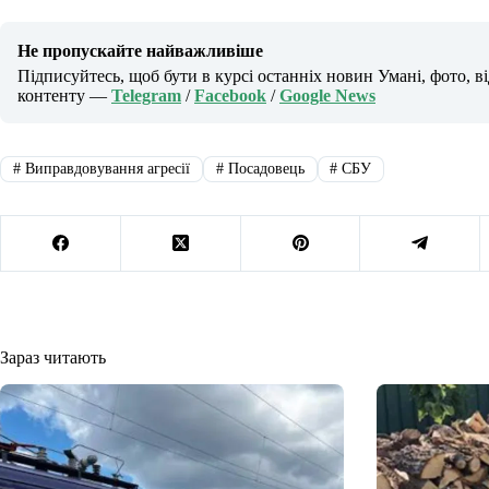
Не пропускайте найважливіше
Підписуйтесь, щоб бути в курсі останніх новин Умані, фото, в
контенту —
Telegram
/
Facebook
/
Google News
#
Виправдовування агресії
#
Посадовець
#
СБУ
Зараз читають