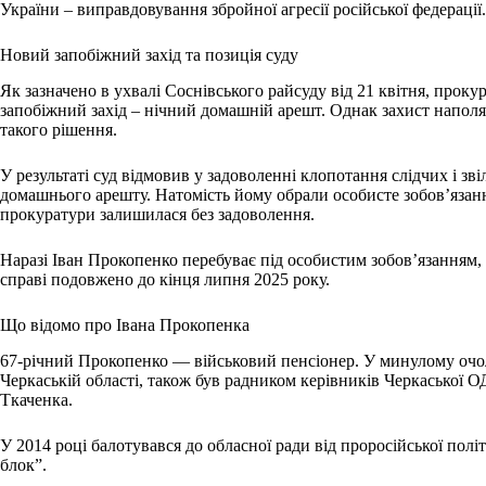
України – виправдовування збройної агресії російської федерації.
Новий запобіжний захід та позиція суду
Як зазначено в ухвалі Соснівського райсуду від 21 квітня, прок
запобіжний захід – нічний домашній арешт. Однак захист наполяг
такого рішення.
У результаті суд відмовив у задоволенні клопотання слідчих і зв
домашнього арешту. Натомість йому обрали особисте зобов’язан
прокуратури залишилася без задоволення.
Наразі Іван Прокопенко перебуває під особистим зобов’язанням, 
справі подовжено до кінця липня 2025 року.
Що відомо про Івана Прокопенка
67-річний Прокопенко — військовий пенсіонер. У минулому оч
Черкаській області, також був радником керівників Черкаської О
Ткаченка.
У 2014 році балотувався до обласної ради від проросійської пол
блок”.