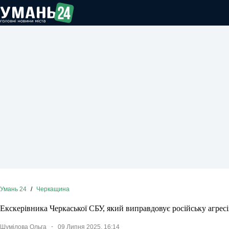
Перейти
до
вмісту
Умань 24
/
Черкащина
Екскерівника Черкаської СБУ, який виправдовує російську агрес
Шумілова Ольга
09 Липня 2025, 16:14