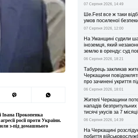
07 Серпня 2026, 14:49
Ше.Fest все ж таки відб
умов посиленої безпек
07 Серпня 2026, 12:00
На Уманщині судили ш
іноземця, який незакон
землю в оренду: суд п
ділянки громаді
06 Серпня 2026, 18:21
Табурець закликав жит
Черкащини повідомляти
про зачинені укриття пі
тривоги
06 Серпня 2026, 18:01
Жителі Черкащини поте
нападів безпритульних 
тисячі укусів за 7 місяц
і Івана Прокопенка
06 Серпня 2026, 14:39
гресії росії проти України.
нили з-під домашнього
На Черкащині розсліду
побиття військовослуж