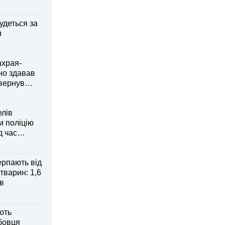
удеться за
и
ахрая-
но здавав
овернув
елів
 поліцію
д час
рпають від
тварин: 1,6
ів
ють
бовця