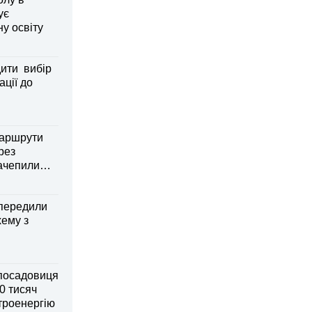
ує
ну освіту
дити вибір
ації до
маршрути
рез
зачепили
передили
хему з
посадовиця
0 тисяч
ктроенергію